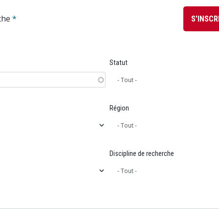
rche
*
S'INSCR
Statut
Région
Discipline de recherche