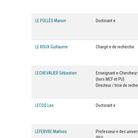
LE POLLÈS Marion
Doctorant·e
LE ROUX Guillaume
Chargé·e de recherche
LECHEVALIER Sébastien
Enseignant·e-Chercheur
(hors MCF et PU)
Directeur / trice de rech
LECOQ Léa
Doctorant·e
LEFEBVRE Mathieu
Professeur·e des univer
(PU)