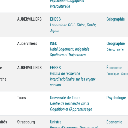
Psychopathologique et
Interculturelle
AUBERVILLIERS
EHESS
Géographie
Laboratoire CCJ - Chine, Corée,
Japon
Aubervilliers
INED
Géographie
Unité Logement, Inégalités
Démographie
Spatiales et Trajectoires
·e
AUBERVILLIERS
EHESS
Économie
Institut de recherche
Robotique
,
Socio
erche
interdisciplinaire sur les enjeux
sociaux
Tours
Université de Tours
Psychologie
Centre de Recherche sur la
Cognition et l'Apprentissage
sités
Strasbourg
Unistra
Économie
Bureau d'Economie Théorique et