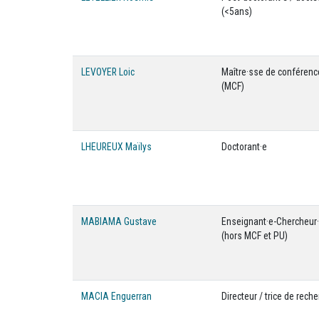
(<5ans)
LEVOYER Loic
Maître·sse de conféren
(MCF)
LHEUREUX Maïlys
Doctorant·e
MABIAMA Gustave
Enseignant·e-Chercheur
(hors MCF et PU)
MACIA Enguerran
Directeur / trice de rech