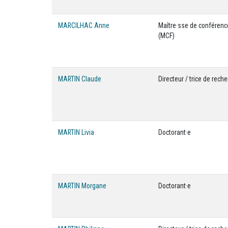
MARCILHAC Anne
Maître·sse de conféren
(MCF)
MARTIN Claude
Directeur / trice de rech
MARTIN Livia
Doctorant·e
MARTIN Morgane
Doctorant·e