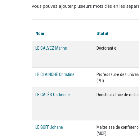
Vous pouvez ajouter plusieurs mots clés en les sépara
Nom
Statut
LE CALVEZ Marine
Doctorant·e
LE CLAINCHE Christine
Professeur·e des univer
(PU)
LE GALÈS Catherine
Directeur / trice de rech
LE GOFF Johane
Maître·sse de conféren
(MCF)