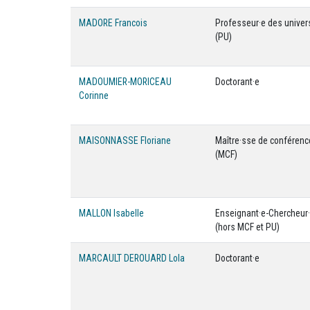
MADORE Francois
Professeur·e des univer
(PU)
MADOUMIER-MORICEAU
Doctorant·e
Corinne
MAISONNASSE Floriane
Maître·sse de conféren
(MCF)
MALLON Isabelle
Enseignant·e-Chercheur
(hors MCF et PU)
MARCAULT DEROUARD Lola
Doctorant·e