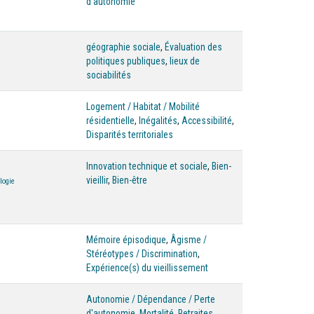
d'autonomie
géographie sociale
,
Évaluation des
politiques publiques
,
lieux de
sociabilités
Logement / Habitat / Mobilité
résidentielle
,
Inégalités
,
Accessibilité
,
Disparités territoriales
Innovation technique et sociale
,
Bien-
vieillir
,
Bien-être
logie
Mémoire épisodique
,
Âgisme /
Stéréotypes / Discrimination
,
Expérience(s) du vieillissement
Autonomie / Dépendance / Perte
d'autonomie
,
Mortalité
,
Retraites