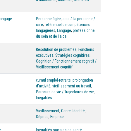
langage
Personne âgée
,
aide à la personne /
care
,
référentiel de compétences
langagières
,
Langage
,
professionnel
du soin et de l'aide
Résolution de problèmes
,
Fonctions
exécutives
,
Stratégies cognitives
,
Cognition / Fonctionnement cognitif /
Vieillissement cognitif
cumul emploi-retraite
,
prolongation
d'activité
,
vieillissement au travail
,
Parcours de vie / Trajectoires de vie
,
Inégalités
Vieillissement
,
Genre
,
Identité
,
Déprise
,
Emprise
e
Inégalités sociales de santé
,