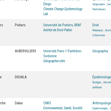
Diego
Géographie
,
San
Climate Change Epidemiology
Statistiques
Lab
ces
Poitiers
Université de Poitiers, IRIAF
Droit
Institut de Droit Public
Robotique
,
Scie
Urbanisme
AUBERVILLIERS
Unversité Paris 1 Panthéon-
Géographie
Sorbonne
Géographie-cités
·e
DOUALA
Épidémiologi
Biologie
,
Géront
publique
erche
Dakar
CNRS
Anthropologi
Environnement, Santé, Société
Épidémiologie
,