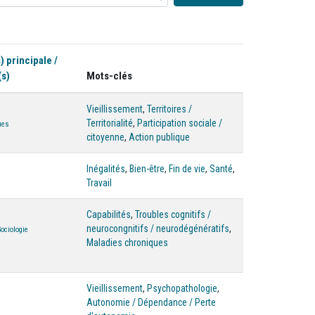
) principale /
(s)
Mots-clés
Vieillissement
,
Territoires /
Territorialité
,
Participation sociale /
ues
citoyenne
,
Action publique
Inégalités
,
Bien-être
,
Fin de vie
,
Santé
,
Travail
Capabilités
,
Troubles cognitifs /
neurocongnitifs / neurodégénératifs
,
Sociologie
Maladies chroniques
Vieillissement
,
Psychopathologie
,
Autonomie / Dépendance / Perte