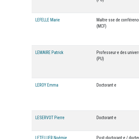
LEFELLE Marie
Maître·sse de conféren
(MCF)
LEMAIRE Patrick
Professeur·e des univer
(PU)
LEROY Emma
Doctorant·e
LESERVOT Pierre
Doctorant·e
LETELLIER Noémie
Post-doctorant·e / docte