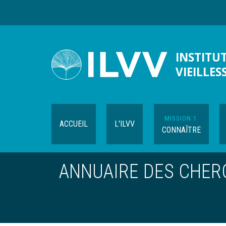
Aller
au
contenu
principal
INSTITUT
VIEILLES
MISSION 1
ACCUEIL
L'ILVV
CONNAÎTRE
ANNUAIRE DES CHE