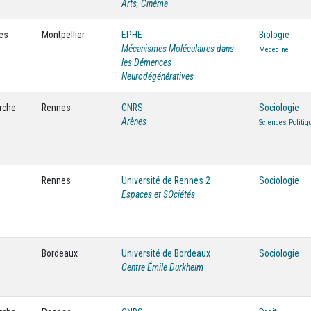
Arts, Cinéma
ces
Montpellier
EPHE
Biologie
Mécanismes Moléculaires dans
Médecine
les Démences
Neurodégénératives
erche
Rennes
CNRS
Sociologie
Arènes
Sciences Politiq
Rennes
Université de Rennes 2
Sociologie
Espaces et SOciétés
Bordeaux
Université de Bordeaux
Sociologie
Centre Émile Durkheim