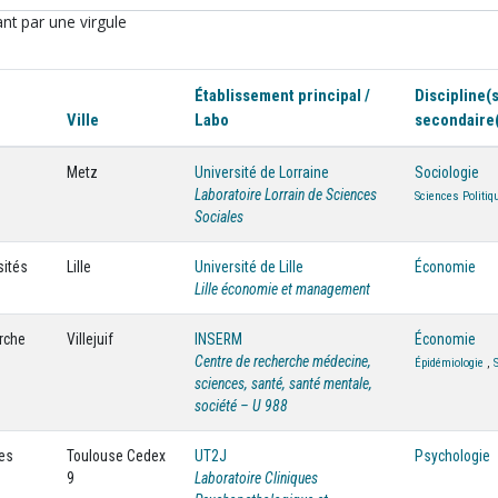
nt par une virgule
Établissement principal /
Discipline(s
Ville
Labo
secondaire
Metz
Université de Lorraine
Sociologie
Laboratoire Lorrain de Sciences
Sciences Politiq
Sociales
sités
Lille
Université de Lille
Économie
Lille économie et management
erche
Villejuif
INSERM
Économie
Centre de recherche médecine,
Épidémiologie
,
sciences, santé, santé mentale,
société – U 988
ces
Toulouse Cedex
UT2J
Psychologie
9
Laboratoire Cliniques