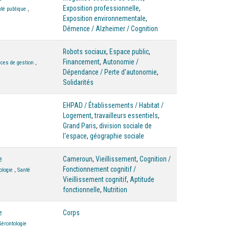
Exposition professionnelle
,
té publique
,
Exposition environnementale
,
Démence / Alzheimer / Cognition
Robots sociaux
,
Espace public
,
Financement
,
Autonomie /
nces de gestion
,
Dépendance / Perte d'autonomie
,
Solidarités
EHPAD / Établissements / Habitat /
Logement
,
travailleurs essentiels
,
Grand Paris
,
division sociale de
l'espace
,
géographie sociale
e
Cameroun
,
Vieillissement
,
Cognition /
Fonctionnement cognitif /
ologie
,
Santé
Vieillissement cognitif
,
Aptitude
fonctionnelle
,
Nutrition
e
Corps
Gérontologie