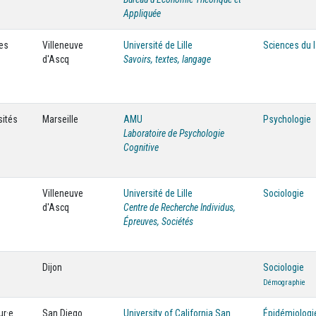
Appliquée
ces
Villeneuve
Université de Lille
Sciences du 
d'Ascq
Savoirs, textes, langage
sités
Marseille
AMU
Psychologie
Laboratoire de Psychologie
Cognitive
Villeneuve
Université de Lille
Sociologie
d'Ascq
Centre de Recherche Individus,
Épreuves, Sociétés
Dijon
Sociologie
Démographie
ur·e
San Diego
University of California San
Épidémiologi