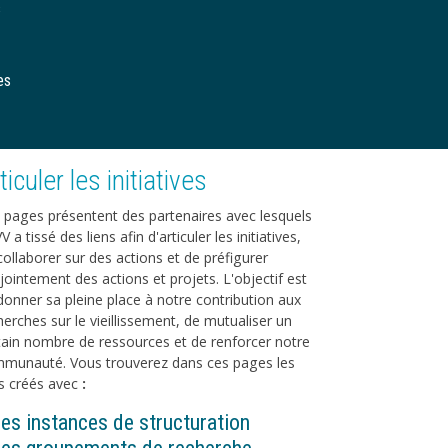
s
es
ticuler les initiatives
 pages présentent des partenaires avec lesquels
VV a tissé des liens afin d'articuler les initiatives,
collaborer sur des actions et de préfigurer
jointement des actions et projets. L'objectif est
donner sa pleine place à notre contribution aux
herches sur le vieillissement, de mutualiser un
tain nombre de ressources et de renforcer notre
munauté. Vous trouverez dans ces pages les
ns créés avec
:
es instances de structuration