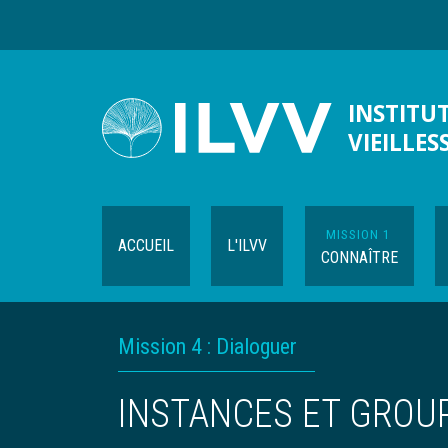
Aller
au
contenu
principal
INSTITUT
VIEILLES
MISSION 1
ACCUEIL
L'ILVV
CONNAÎTRE
Navigation
FIL
Mission 4 : Dialoguer
contextuelle
D'ARIANE
INSTANCES ET GROU