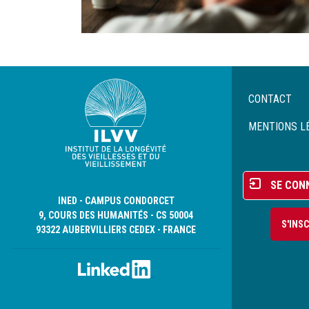
Menu
CONTACT
Pied
de
MENTIONS L
page
Menu
SE CON
du
INED - CAMPUS CONDORCET
compte
9, COURS DES HUMANITÉS - CS 50004
S'INS
de
93322 AUBERVILLIERS CEDEX - FRANCE
l'utilisateur