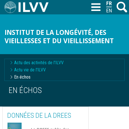
Aller
FRANÇAIS
Recher
M
T
au
ENGLISH
contenu
principal
INSTITUT DE LA LONGÉVITÉ, DES
VIEILLESSES ET DU VIEILLISSEMENT
Navigation
Actu des activités de l'ILVV
contextuelle
Actu vie de l'ILVV
En échos
EN ÉCHOS
DONNÉES DE LA DREES