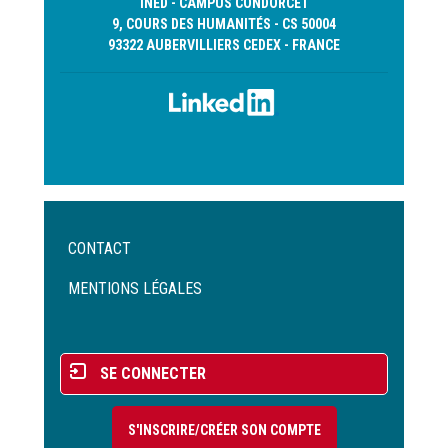
INED - CAMPUS CONDORCET
9, COURS DES HUMANITÉS - CS 50004
93322 AUBERVILLIERS CEDEX - FRANCE
Menu
CONTACT
Pied
de
MENTIONS LÉGALES
page
Menu
SE CONNECTER
du
compte
S'INSCRIRE/CRÉER SON COMPTE
de