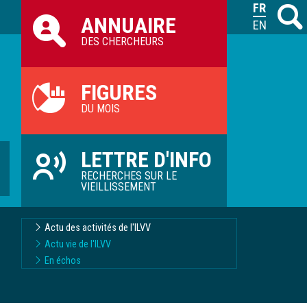
Raccourcis
FRANÇAIS
Recher
M
ANNUAIRE
ILVV
ENGLISH
DES CHERCHEURS
FIGURES
DU MOIS
LETTRE D'INFO
RECHERCHES SUR LE
VIEILLISSEMENT
Actu des activités de l'ILVV
Actu vie de l'ILVV
En échos