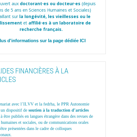
uvert aux
doctorant·es ou docteur·es
(depuis
s de 5 ans en Sciences Humaines et Sociales)
aillant sur
la longévité, les vieillesses ou le
illissement
et
affilié·es à un laboratoire de
recherche français.
lus d'informations sur la page dédiée
ICI
IDES FINANCIÈRES À LA
ICLES
enariat avec l’ILVV et la fedrha, le PPR Autonomie
 un dispositif de
soutien à la traduction d’articles
 à être publiés en langues étrangère
dans des revues de
s humaines et sociales, ou de communications orales
 être présentées dans le cadre de colloques
ionaux.