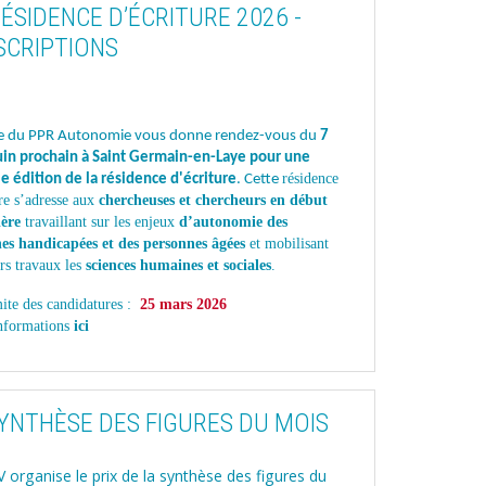
ÉSIDENCE D’ÉCRITURE 2026 -
SCRIPTIONS
pe du PPR Autonomie vous donne rendez-vous du
7
uin prochain à Saint Germain-en-Laye pour une
résidence
e édition de la résidence d'écriture
. Cette
re s’adresse aux
chercheuses et chercheurs en début
ière
travaillant sur les enjeux
d’autonomie des
es handicapées et des personnes âgées
et mobilisant
rs travaux les
sciences humaines et sociales
.
ite des candidatures :
25 mars 2026
informations
ici
YNTHÈSE DES FIGURES DU MOIS
V organise le prix de la synthèse des figures du