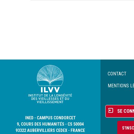
Pagination
Menu
CONTACT
Pied
de
MENTIONS L
page
Menu
SE CON
du
INED - CAMPUS CONDORCET
compte
9, COURS DES HUMANITÉS - CS 50004
S'INS
de
93322 AUBERVILLIERS CEDEX - FRANCE