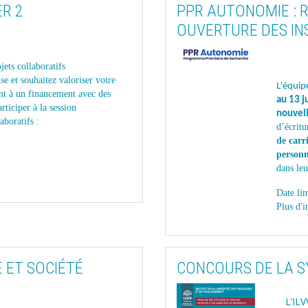
ER 2
PPR AUTONOMIE : R
OUVERTURE DES IN
jets collaboratifs
e et souhaitez valoriser votre
L'équi
nt à un financement avec des
au 13 j
ticiper à la session
nouvell
aboratifs :
d’écritu
de carr
personn
dans leu
Date lim
P
lus d'
 ET SOCIÉTÉ
CONCOURS DE LA S
L’ILV