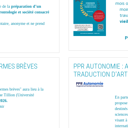
mois o
e de la
préparation d’un
moin
ontologie et société consacré
trav
vie
ntaire, anonyme et ne prend
P
ORMES BRÈVES
PPR AUTONOMIE : A
TRADUCTION D'ART
ormes brèves" aura lieu à la
e Tillion (Université
En part
2026.
propose
nir
destinés
science
visant à
internat