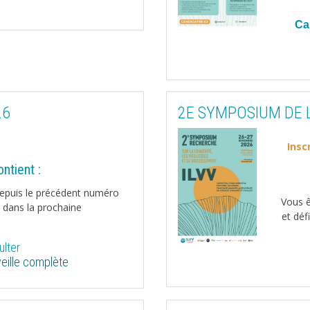
Ca
26
2E SYMPOSIUM DE L
Insc
ntient :
epuis le précédent numéro
Vous ê
dans la prochaine
et déf
lter
veille complète