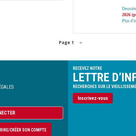
Deuxièm
2026 (p
P
lus d'
Page
Page 1
››
suivante
RECEVEZ NOTRE
LETTRE D’IN
ÉGALES
RECHERCHES SUR LE VIEILLISSEM
Inscrivez-vous
NECTER
CRIRE/CRÉER SON COMPTE