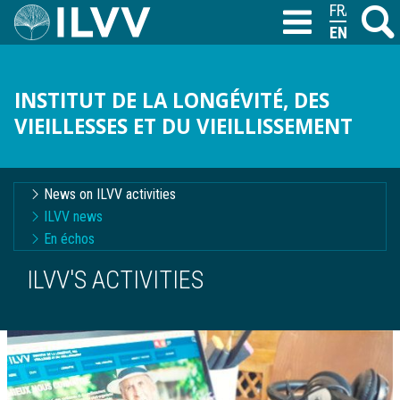
Skip
FRANÇAIS
Search
M
T
to
ENGLISH
main
content
INSTITUT DE LA LONGÉVITÉ, DES
VIEILLESSES ET DU VIEILLISSEMENT
Navigation
News on ILVV activities
contextuelle
ILVV news
En échos
ILVV'S ACTIVITIES