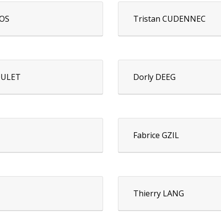
embres du Conseil :
TOS
Tristan CUDENNEC
OULET
Dorly DEEG
Fabrice GZIL