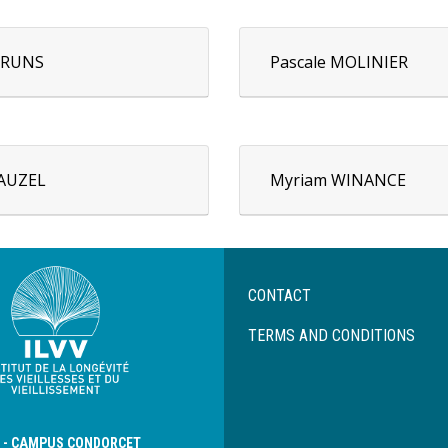
Thierry LANG
BRUNS
Pascale MOLINIER
BAUZEL
Myriam WINANCE
Menu
CONTACT