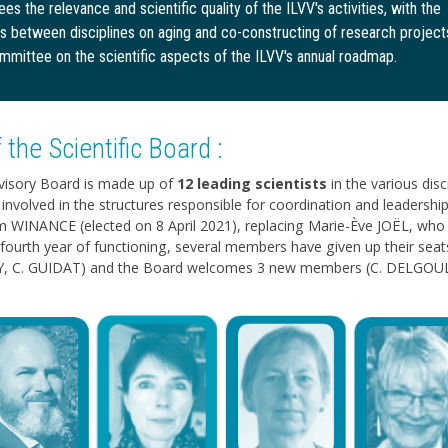
es the relevance and scientific quality of the ILVV's activities, with the
ers between disciplines on aging and co-constructing of research project
ommittee on the scientific aspects of the ILVV's annual roadmap.
the Scientific Board :
Advisory Board is made up of
12 leading scientists
in the various dis
e involved in the structures responsible for coordination and leadershi
am WINANCE (elected on 8 April 2021), replacing Marie-Ève JOËL, who he
 fourth year of functioning, several members have given up their se
C. GUIDAT) and the Board welcomes 3 new members (C. DELGOUL
.