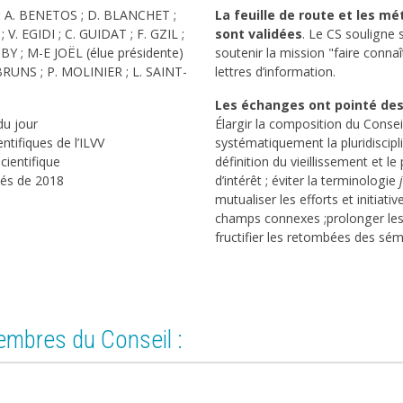
:
A. BENETOS ; D. BLANCHET ;
La feuille de route et les m
V. EGIDI ; C. GUIDAT ; F. GZIL ;
sont validées
. Le CS souligne s
 ; M-E JOËL (élue présidente)
soutenir la mission "faire connaî
RUNS ; P. MOLINIER ; L. SAINT-
lettres d’information.
Les échanges ont pointé des
du jour
Élargir la composition du Conseil
entifiques de l’ILVV
systématiquement la pluridisciplina
scientifique
définition du vieillissement et l
ités de 2018
d’intérêt ; éviter la terminologie
mutualiser les efforts et initiat
champs connexes ;prolonger les
fructifier les retombées des sé