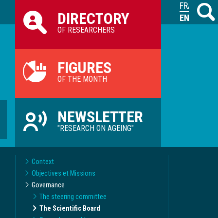
Raccourcis
FRANÇAIS
Search
M
DIRECTORY
ILVV
ENGLISH
OF RESEARCHERS
FIGURES
OF THE MONTH
NEWSLETTER
"RESEARCH ON AGEING"
Context
Objectives et Missions
Governance
The steering committee
The Scientific Board