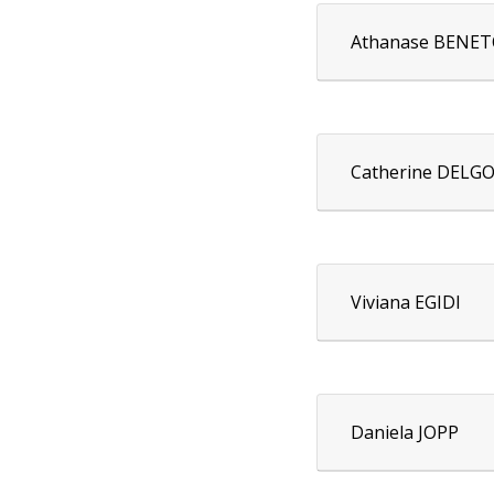
Previous
Next
Le profil des m
Athanase BENE
Catherine DELG
Viviana EGIDI