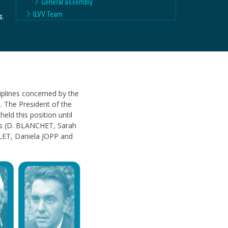
General assembly
ILVV Team
s.
ciplines concerned by the
p. The President of the
ld this position until
ats (D. BLANCHET, Sarah
ET, Daniela JOPP and