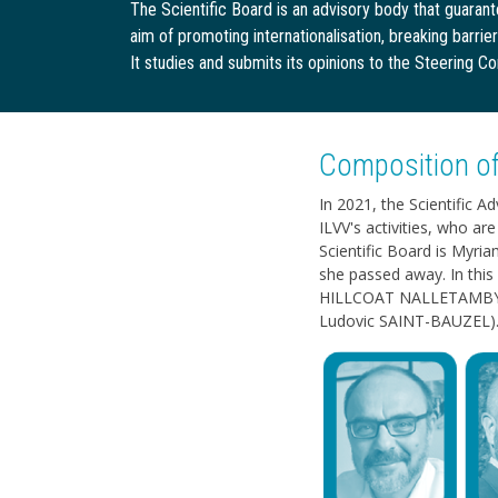
The Scientific Board is an advisory body that guarante
aim of promoting internationalisation, breaking barri
It studies and submits its opinions to the Steering C
Composition of 
In 2021, the Scientific 
ILVV's activities, who ar
Scientific Board is Myri
she passed away. In this
HILLCOAT NALLETAMBY, 
Ludovic SAINT-BAUZEL)