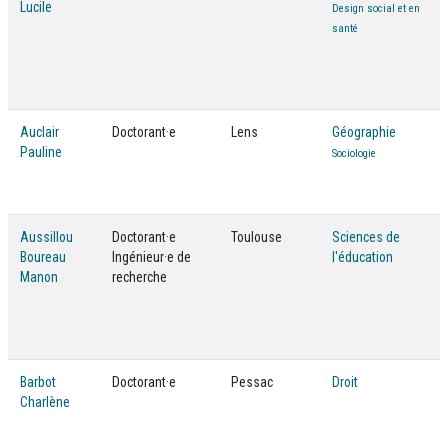
Lucile
Design social et en
santé
Auclair
Doctorant·e
Lens
Géographie
Pauline
Sociologie
Aussillou
Doctorant·e
Toulouse
Sciences de
Boureau
Ingénieur·e de
l'éducation
Manon
recherche
Barbot
Doctorant·e
Pessac
Droit
Charlène