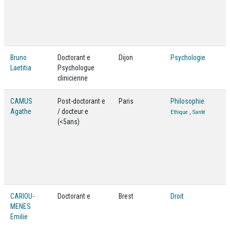
Bruno
Doctorant·e
Dijon
Psychologie
Laetitia
Psychologue
clinicienne
CAMUS
Post-doctorant·e
Paris
Philosophie
Agathe
/ docteur·e
Ethique
,
Santé
(<5ans)
CARIOU-
Doctorant·e
Brest
Droit
MENES
Emilie