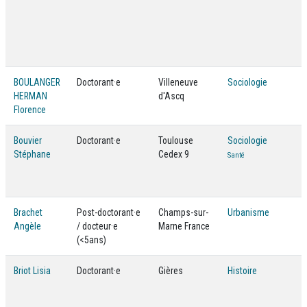
BOULANGER
Doctorant·e
Villeneuve
Sociologie
HERMAN
d'Ascq
Florence
Bouvier
Doctorant·e
Toulouse
Sociologie
Stéphane
Cedex 9
Santé
Brachet
Post-doctorant·e
Champs-sur-
Urbanisme
Angèle
/ docteur·e
Marne France
(<5ans)
Briot Lisia
Doctorant·e
Gières
Histoire