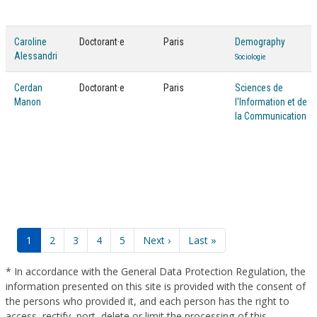
Caroline
Doctorant·e
Paris
Demography
Alessandri
Sociologie
Cerdan
Doctorant·e
Paris
Sciences de
Manon
l'Information et de
la Communication
Pagination
Current
1
Page
2
Page
3
Page
4
Page
5
Next
Next ›
Last
Last »
page
page
page
* In accordance with the General Data Protection Regulation, the
information presented on this site is provided with the consent of
the persons who provided it, and each person has the right to
access, rectify, port, delete or limit the processing of this