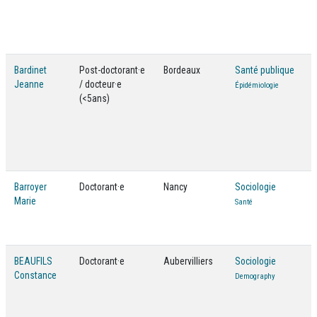
Bardinet
Post-doctorant·e
Bordeaux
Santé publique
Jeanne
/ docteur·e
Épidémiologie
(<5ans)
Barroyer
Doctorant·e
Nancy
Sociologie
Marie
Santé
BEAUFILS
Doctorant·e
Aubervilliers
Sociologie
Constance
Demography