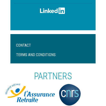
Menu
CONTACT
Pied
de
TERMS AND CONDITIONS
page
PARTNERS