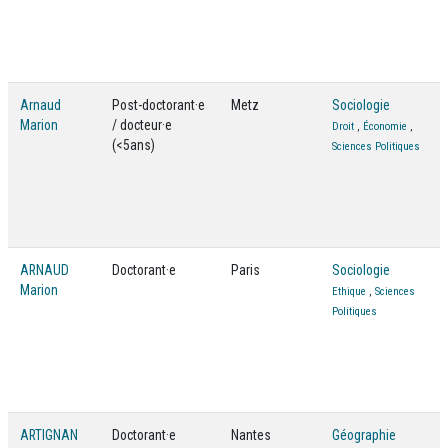
Arnaud
Post-doctorant·e
Metz
Sociologie
Marion
/ docteur·e
Droit
,
Économie
,
(<5ans)
Sciences Politiques
ARNAUD
Doctorant·e
Paris
Sociologie
Marion
Ethique
,
Sciences
Politiques
ARTIGNAN
Doctorant·e
Nantes
Géographie