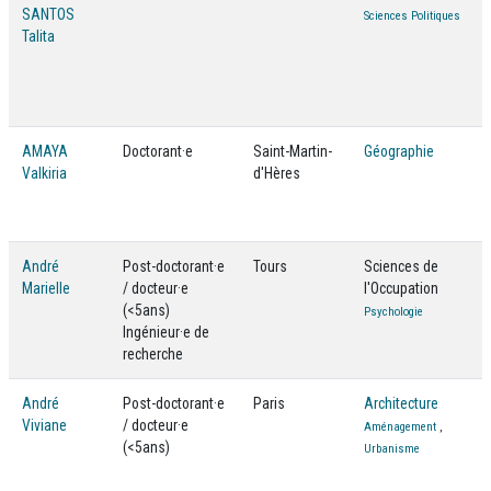
SANTOS
Sciences Politiques
Talita
AMAYA
Doctorant·e
Saint-Martin-
Géographie
Valkiria
d'Hères
André
Post-doctorant·e
Tours
Sciences de
Marielle
/ docteur·e
l'Occupation
(<5ans)
Psychologie
Ingénieur·e de
recherche
André
Post-doctorant·e
Paris
Architecture
Viviane
/ docteur·e
Aménagement
,
(<5ans)
Urbanisme