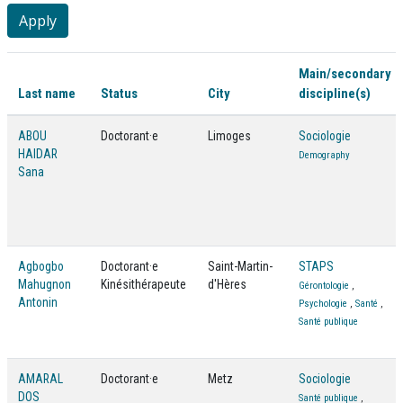
Main/secondary
Last name
Status
City
discipline(s)
ABOU
Doctorant·e
Limoges
Sociologie
HAIDAR
Demography
Sana
Agbogbo
Doctorant·e
Saint-Martin-
STAPS
Mahugnon
Kinésithérapeute
d'Hères
Gérontologie
,
Antonin
Psychologie
,
Santé
,
Santé publique
AMARAL
Doctorant·e
Metz
Sociologie
DOS
Santé publique
,