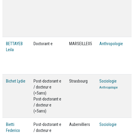
BETTAYEB
Doctorant·e
MARSEILLE05
Anthropologie
Leila
Bichet Lydie
Post-doctorant·e
Strasbourg
Sociologie
/ docteur·e
Anthropologie
(<5ans)
Post-doctorant·e
/ docteur·e
(<5ans)
Bietti
Post-doctorant·e
Aubervilliers
Sociologie
Federico
/ docteur·e