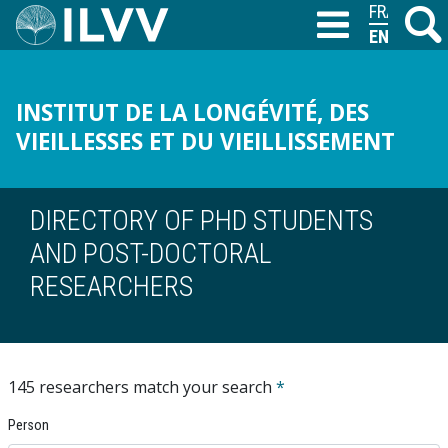
Skip
FRANÇAIS
Search
M
T
to
ENGLISH
main
content
INSTITUT DE LA LONGÉVITÉ, DES
VIEILLESSES ET DU VIEILLISSEMENT
DIRECTORY OF PHD STUDENTS
AND POST-DOCTORAL
RESEARCHERS
145 researchers match your search
*
Person