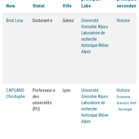
Nom
Statut
Ville
Labo
secondaire
Briot Lisia
Doctorant·e
Gières
Université
Histoire
Grenoble Alpes
Laboratoire de
recherche
historique Rhône
Alpes
CAPUANO
Professeur·e
Lyon
Université
Histoire
Christophe
des
Grenoble Alpes
Économie
,
universités
Laboratoire de
Sciences Politi
(PU)
recherche
,
Sociologie
historique Rhône
Alpes