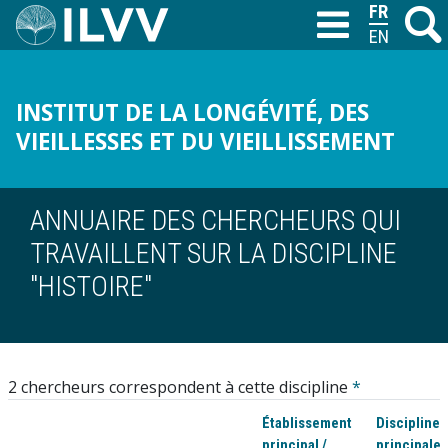
Aller
FRANÇAIS
Recher
M
T
au
ENGLISH
contenu
principal
INSTITUT DE LA LONGÉVITÉ, DES
VIEILLESSES ET DU VIEILLISSEMENT
ANNUAIRE DES CHERCHEURS QUI
TRAVAILLENT SUR LA DISCIPLINE
"HISTOIRE"
2 chercheurs correspondent à cette discipline
*
Établissement
Discipline(
principal /
principale 