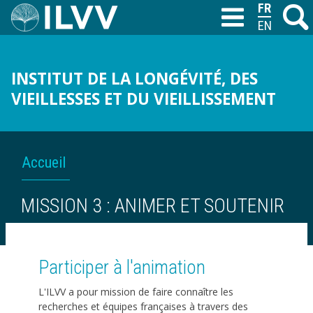
Aller
FRANÇAIS
Recher
M
T
au
ENGLISH
contenu
principal
INSTITUT DE LA LONGÉVITÉ, DES
VIEILLESSES ET DU VIEILLISSEMENT
FIL
Accueil
D'ARIANE
MISSION 3 : ANIMER ET SOUTENIR
Participer à l'animation
L'ILVV a pour mission de faire connaître les
recherches et équipes françaises à travers des