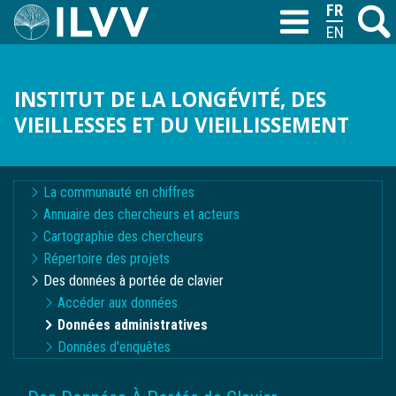
Aller
FRANÇAIS
Recher
M
T
au
ENGLISH
contenu
principal
INSTITUT DE LA LONGÉVITÉ, DES
VIEILLESSES ET DU VIEILLISSEMENT
Navigation
La communauté en chiffres
contextuelle
Annuaire des chercheurs et acteurs
Cartographie des chercheurs
Répertoire des projets
Des données à portée de clavier
Accéder aux données
Données administratives
Données d'enquêtes
FIL