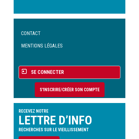
Menu
CONTACT
Pied
de
MENTIONS LÉGALES
page
Menu
SE CONNECTER
du
compte
S'INSCRIRE/CRÉER SON COMPTE
de
l'utilisateur
RECEVEZ NOTRE
LETTRE D’INFO
RECHERCHES SUR LE VIEILLISSEMENT