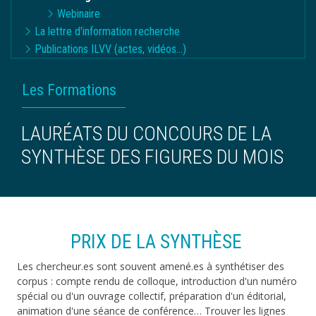
Webinaire
La lettre d'information recherche
Publications ILVV (actes, vidéos...)
FIL
Les Formations
D'ARIANE
LAURÉATS DU CONCOURS DE LA
SYNTHÈSE DES FIGURES DU MOIS
PRIX DE LA SYNTHÈSE
Les chercheur.es sont souvent amené.es à synthétiser des
corpus : compte rendu de colloque, introduction d'un numéro
spécial ou d'un ouvrage collectif, préparation d'un éditorial,
animation d'une séance de conférence… Trouver les lignes