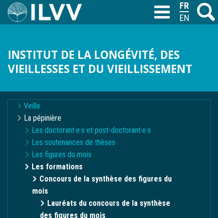
Aller
FRANÇAIS
Recher
M
T
au
ENGLISH
contenu
principal
INSTITUT DE LA LONGÉVITÉ, DES
VIEILLESSES ET DU VIEILLISSEMENT
Navigation
Veille
contextuelle
La pépinière
Les doctorant·e·s et post-doctorant·e·s
Les soutenances de thèses
Les figures du mois
Les formations
Concours de la synthèse des figures du
mois
Lauréats du concours de la synthèse
des figures du mois