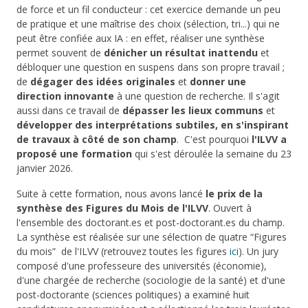
de force et un fil conducteur : cet exercice demande un peu
de pratique et une maîtrise des choix (sélection, tri...) qui ne
peut être confiée aux IA : en effet, réaliser une synthèse
permet souvent de
dénicher un résultat inattendu
et
débloquer une question en suspens dans son propre travail ;
de
dégager des idées originales
et
donner une
direction innovante
à une question de recherche. Il s'agit
aussi dans ce travail de
dépasser les lieux communs
et
développer des interprétations subtiles, en s'inspirant
de travaux à côté de son champ
. C'est pourquoi
l'ILVV a
proposé une formation
qui s'est déroulée la semaine du 23
janvier 2026.
Suite à cette formation, nous avons lancé
le prix de la
synthèse des Figures du Mois de l'ILVV
. Ouvert à
l'ensemble des doctorant.es et post-doctorant.es du champ.
La synthèse est réalisée sur une sélection de quatre “Figures
du mois” de l'ILVV (retrouvez toutes les figures
ici
). Un jury
composé d'une professeure des universités (économie),
d'une chargée de recherche (sociologie de la santé) et d'une
post-doctorante (sciences politiques) a examiné huit