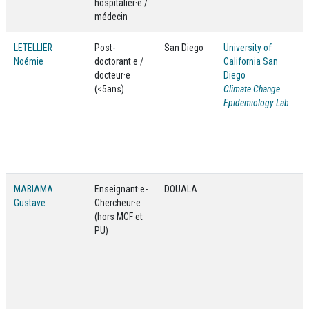
hospitalier·e /
médecin
LETELLIER
Post-
San Diego
University of
Noémie
doctorant·e /
California San
docteur·e
Diego
(<5ans)
Climate Change
Epidemiology Lab
MABIAMA
Enseignant·e-
DOUALA
Gustave
Chercheur·e
(hors MCF et
PU)