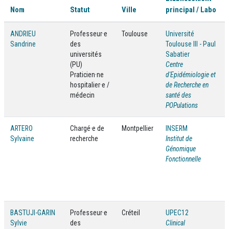
Nom
Statut
Ville
principal / Labo
ANDRIEU
Professeur·e
Toulouse
Université
Sandrine
des
Toulouse III - Paul
universités
Sabatier
(PU)
Centre
Praticien·ne
d'Epidémiologie et
hospitalier·e /
de Recherche en
médecin
santé des
POPulations
ARTERO
Chargé·e de
Montpellier
INSERM
Sylvaine
recherche
Institut de
Génomique
Fonctionnelle
BASTUJI-GARIN
Professeur·e
Créteil
UPEC12
Sylvie
des
Clinical