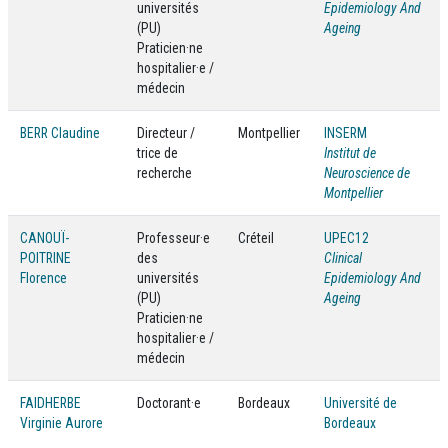
universités
Epidemiology And
(PU)
Ageing
Praticien·ne
hospitalier·e /
médecin
BERR Claudine
Directeur /
Montpellier
INSERM
trice de
Institut de
recherche
Neuroscience de
Montpellier
CANOUÏ-
Professeur·e
Créteil
UPEC12
POITRINE
des
Clinical
Florence
universités
Epidemiology And
(PU)
Ageing
Praticien·ne
hospitalier·e /
médecin
FAIDHERBE
Doctorant·e
Bordeaux
Université de
Virginie Aurore
Bordeaux