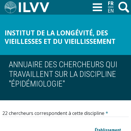
Aller
FRANÇAIS
Recher
M
T
au
ENGLISH
contenu
principal
INSTITUT DE LA LONGÉVITÉ, DES
VIEILLESSES ET DU VIEILLISSEMENT
ANNUAIRE DES CHERCHEURS QUI
TRAVAILLENT SUR LA DISCIPLINE
"ÉPIDÉMIOLOGIE"
22 chercheurs correspondent à cette discipline
*
Établissement