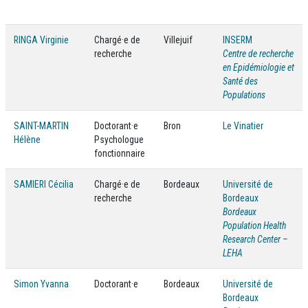
RINGA Virginie
Chargé·e de
Villejuif
INSERM
recherche
Centre de recherche
en Epidémiologie et
Santé des
Populations
SAINT-MARTIN
Doctorant·e
Bron
Le Vinatier
Hélène
Psychologue
fonctionnaire
SAMIERI Cécilia
Chargé·e de
Bordeaux
Université de
recherche
Bordeaux
Bordeaux
Population Health
Research Center –
LEHA
Simon Yvanna
Doctorant·e
Bordeaux
Université de
Bordeaux