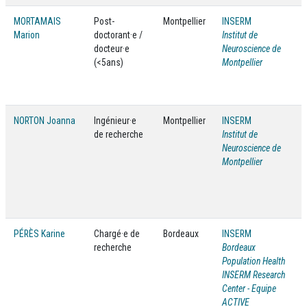
MORTAMAIS
Post-
Montpellier
INSERM
Marion
doctorant·e /
Institut de
docteur·e
Neuroscience de
(<5ans)
Montpellier
NORTON Joanna
Ingénieur·e
Montpellier
INSERM
de recherche
Institut de
Neuroscience de
Montpellier
PÉRÈS Karine
Chargé·e de
Bordeaux
INSERM
recherche
Bordeaux
Population Health
INSERM Research
Center - Equipe
ACTIVE