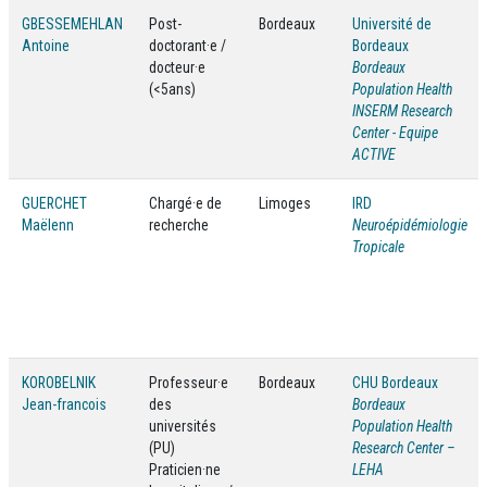
GBESSEMEHLAN
Post-
Bordeaux
Université de
Antoine
doctorant·e /
Bordeaux
docteur·e
Bordeaux
(<5ans)
Population Health
INSERM Research
Center - Equipe
ACTIVE
GUERCHET
Chargé·e de
Limoges
IRD
Maëlenn
recherche
Neuroépidémiologie
Tropicale
KOROBELNIK
Professeur·e
Bordeaux
CHU Bordeaux
Jean-francois
des
Bordeaux
universités
Population Health
(PU)
Research Center –
Praticien·ne
LEHA