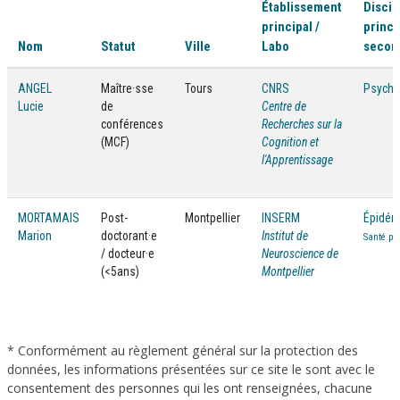
Établissement
Discip
principal /
princi
Nom
Statut
Ville
Labo
secon
ANGEL
Maître·sse
Tours
CNRS
Psycho
Lucie
de
Centre de
conférences
Recherches sur la
(MCF)
Cognition et
l'Apprentissage
MORTAMAIS
Post-
Montpellier
INSERM
Épidém
Marion
doctorant·e
Institut de
Santé pu
/ docteur·e
Neuroscience de
(<5ans)
Montpellier
* Conformément au règlement général sur la protection des
données, les informations présentées sur ce site le sont avec le
consentement des personnes qui les ont renseignées, chacune