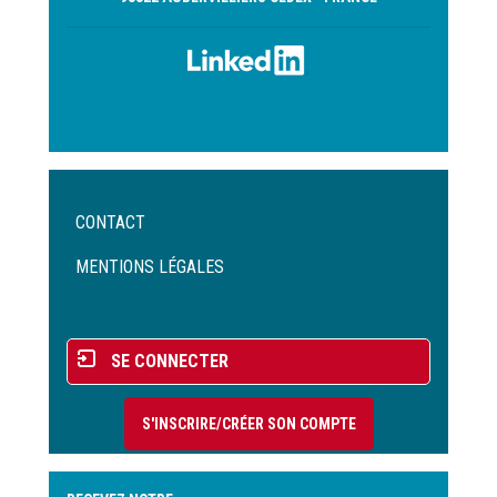
Menu
CONTACT
Pied
de
MENTIONS LÉGALES
page
Menu
SE CONNECTER
du
compte
S'INSCRIRE/CRÉER SON COMPTE
de
l'utilisateur