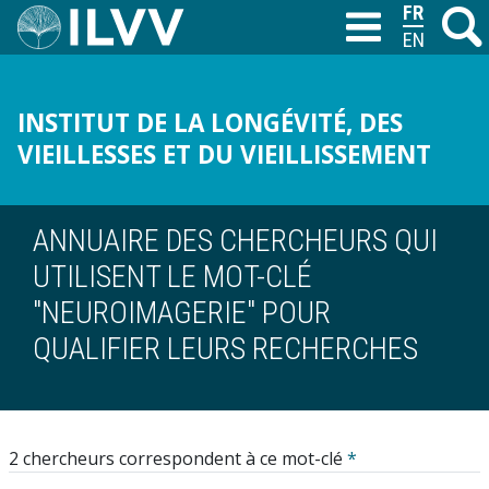
Aller
FRANÇAIS
Recher
M
T
au
ENGLISH
contenu
principal
INSTITUT DE LA LONGÉVITÉ, DES
VIEILLESSES ET DU VIEILLISSEMENT
ANNUAIRE DES CHERCHEURS QUI
UTILISENT LE MOT-CLÉ
"NEUROIMAGERIE" POUR
QUALIFIER LEURS RECHERCHES
2 chercheurs correspondent à ce mot-clé
*