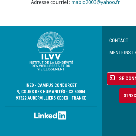
Adresse courriel :
mabio2003@yahoo.fr
Menu
CONTACT
Pied
de
MENTIONS L
page
Menu
SE CON
du
INED - CAMPUS CONDORCET
compte
9, COURS DES HUMANITÉS - CS 50004
S'INS
de
93322 AUBERVILLIERS CEDEX - FRANCE
l'utilisateur