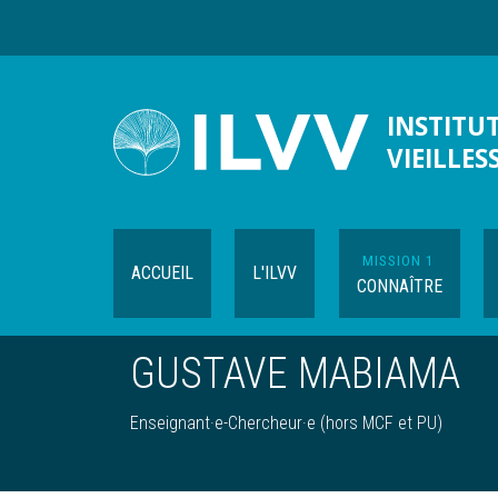
Aller
au
contenu
principal
INSTITUT
VIEILLES
MISSION 1
ACCUEIL
L'ILVV
CONNAÎTRE
GUSTAVE MABIAMA
Enseignant·e-Chercheur·e (hors MCF et PU)