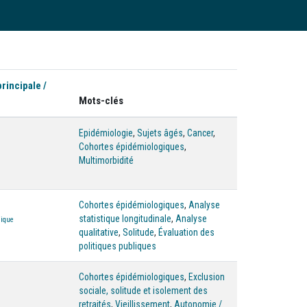
principale /
Mots-clés
Epidémiologie
,
Sujets âgés
,
Cancer
,
Cohortes épidémiologiques
,
Multimorbidité
Cohortes épidémiologiques
,
Analyse
statistique longitudinale
,
Analyse
lique
qualitative
,
Solitude
,
Évaluation des
politiques publiques
Cohortes épidémiologiques
,
Exclusion
sociale, solitude et isolement des
retraités
,
Vieillissement
,
Autonomie /