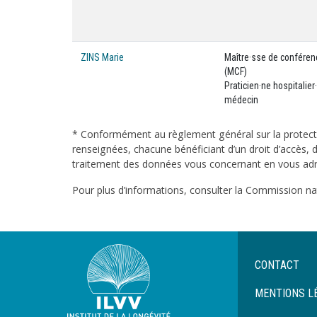
ZINS Marie
Maître·sse de confére
(MCF)
Praticien·ne hospitalier·
médecin
* Conformément au règlement général sur la protecti
renseignées, chacune bénéficiant d’un droit d’accès, d
traitement des données vous concernant en vous adres
Pour plus d’informations, consulter la Commission nati
Menu
CONTACT
Pied
de
MENTIONS L
page