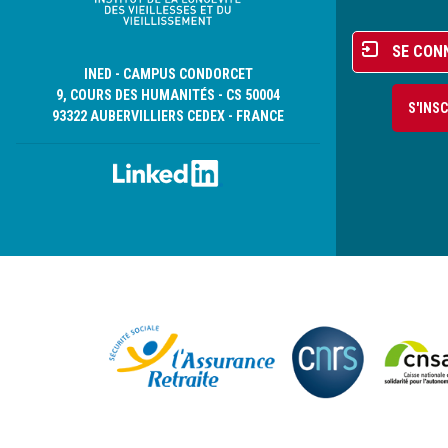
Menu
SE CON
du
INED - CAMPUS CONDORCET
compte
9, COURS DES HUMANITÉS - CS 50004
S'INS
de
93322 AUBERVILLIERS CEDEX - FRANCE
l'utilisateur