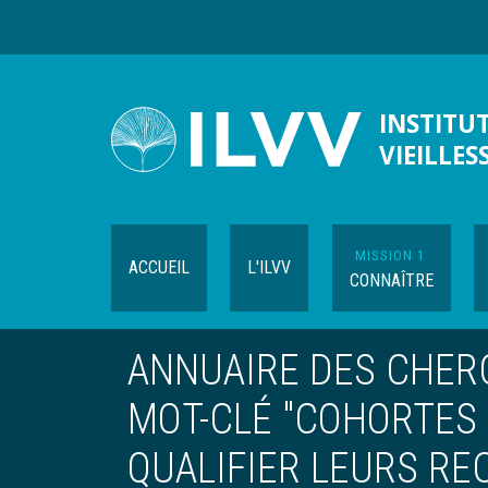
Aller
au
contenu
principal
INSTITUT
VIEILLES
MISSION 1
ACCUEIL
L'ILVV
CONNAÎTRE
ANNUAIRE DES CHERC
MOT-CLÉ "COHORTES
QUALIFIER LEURS R