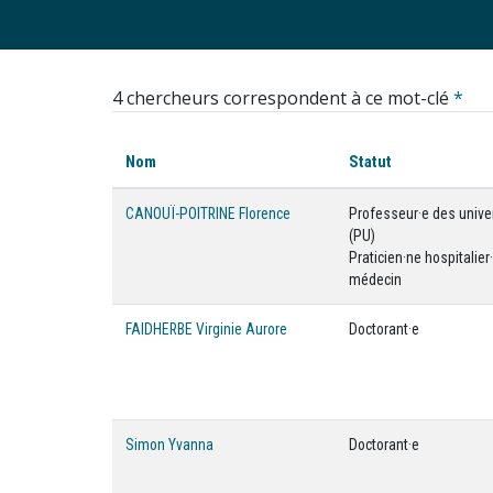
4 chercheurs correspondent à ce mot-clé
*
Nom
Statut
CANOUÏ-POITRINE Florence
Professeur·e des unive
(PU)
Praticien·ne hospitalier·
médecin
FAIDHERBE Virginie Aurore
Doctorant·e
Simon Yvanna
Doctorant·e