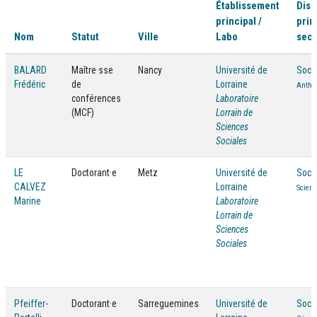
Établissement
Disc
principal /
prin
Nom
Statut
Ville
Labo
seco
BALARD
Maître·sse
Nancy
Université de
Socio
Frédéric
de
Lorraine
Anthro
conférences
Laboratoire
(MCF)
Lorrain de
Sciences
Sociales
LE
Doctorant·e
Metz
Université de
Socio
CALVEZ
Lorraine
Scienc
Marine
Laboratoire
Lorrain de
Sciences
Sociales
Pfeiffer-
Doctorant·e
Sarreguemines
Université de
Socio