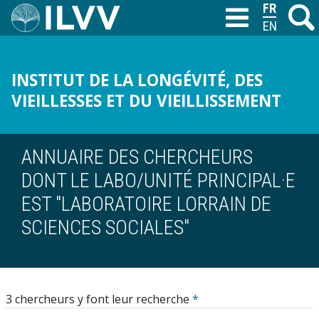
Aller
FRANÇAIS
Recher
M
T
au
ENGLISH
contenu
principal
INSTITUT DE LA LONGÉVITÉ, DES
VIEILLESSES ET DU VIEILLISSEMENT
ANNUAIRE DES CHERCHEURS
DONT LE LABO/UNITÉ PRINCIPAL·E
EST "LABORATOIRE LORRAIN DE
SCIENCES SOCIALES"
3 chercheurs y font leur recherche
*