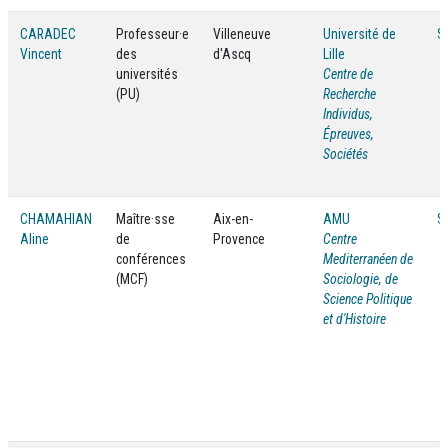
CARADEC
Professeur·e
Villeneuve
Université de
S
Vincent
des
d'Ascq
Lille
universités
Centre de
(PU)
Recherche
Individus,
Épreuves,
Sociétés
CHAMAHIAN
Maître·sse
Aix-en-
AMU
S
Aline
de
Provence
Centre
conférences
Mediterranéen de
(MCF)
Sociologie, de
Science Politique
et d'Histoire