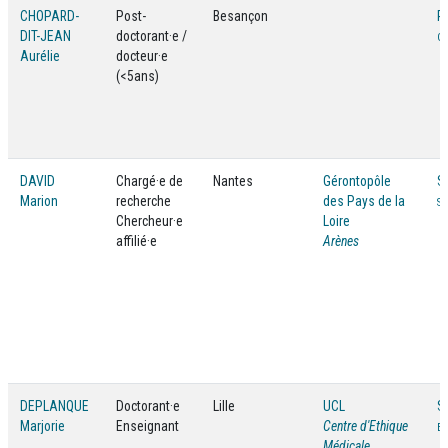
CHOPARD-
Post-
Besançon
P
DIT-JEAN
doctorant·e /
Gé
Aurélie
docteur·e
(<5ans)
DAVID
Chargé·e de
Nantes
Gérontopôle
S
Marion
recherche
des Pays de la
Sc
Chercheur·e
Loire
affilié·e
Arènes
DEPLANQUE
Doctorant·e
Lille
UCL
S
Marjorie
Enseignant
Centre d'Ethique
Et
Médicale