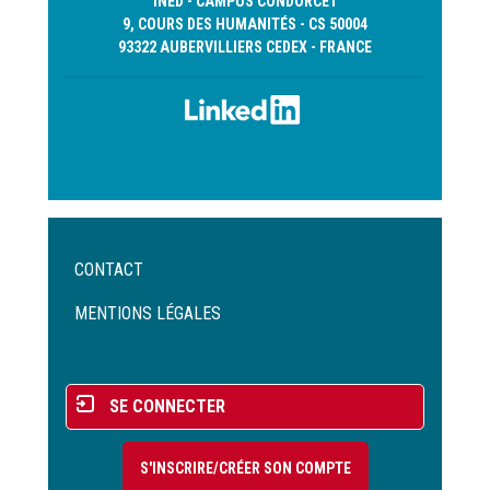
INED - CAMPUS CONDORCET
9, COURS DES HUMANITÉS - CS 50004
93322 AUBERVILLIERS CEDEX - FRANCE
Menu
CONTACT
Pied
de
MENTIONS LÉGALES
page
Menu
SE CONNECTER
du
compte
S'INSCRIRE/CRÉER SON COMPTE
de