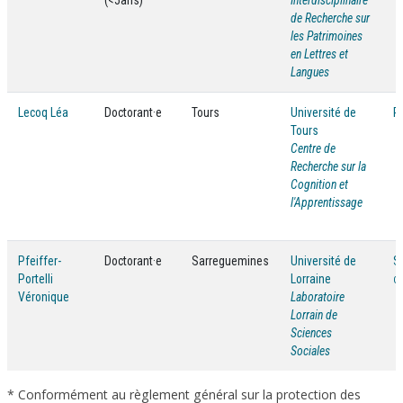
(<5ans)
Interdisciplinaire
de Recherche sur
les Patrimoines
en Lettres et
Langues
Lecoq Léa
Doctorant·e
Tours
Université de
P
Tours
Centre de
Recherche sur la
Cognition et
l'Apprentissage
Pfeiffer-
Doctorant·e
Sarreguemines
Université de
S
Portelli
Lorraine
Gé
Véronique
Laboratoire
Lorrain de
Sciences
Sociales
* Conformément au règlement général sur la protection des