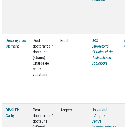
Desbruyères
Post-
Brest
UBO
S
Clément
doctorant·e /
Laboratoire
An
docteur·e
d'Etudes et de
(<5ans)
Recherche en
Chargé de
Sociologie
cours
vacataire
DISSLER
Post-
Angers
Université
Li
Cathy
doctorant·e /
d'Angers
Ps
docteur·e
Centre