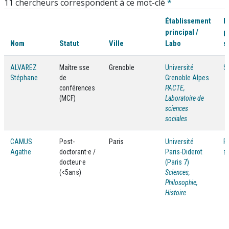
11 chercheurs correspondent à ce mot-clé
*
Établissement
D
principal /
p
Nom
Statut
Ville
Labo
s
ALVAREZ
Maître·sse
Grenoble
Université
S
Stéphane
de
Grenoble Alpes
conférences
PACTE,
(MCF)
Laboratoire de
sciences
sociales
CAMUS
Post-
Paris
Université
P
Agathe
doctorant·e /
Paris-Diderot
Et
docteur·e
(Paris 7)
(<5ans)
Sciences,
Philosophie,
Histoire