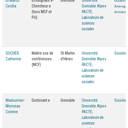
Di Marco
Enseignant·e-
Grenoble
Université
Urbanis
Cecilia
Chercheur·e
Grenoble Alpes
Aménagem
(hors MCF et
PACTE,
Architectu
PU)
Laboratoire de
sciences
sociales
GUCHER
Maître·sse de
St Martin
Université
Sociolog
Catherine
conférences
d'Hères
Grenoble Alpes
(MCF)
PACTE,
Laboratoire de
sciences
sociales
Madoumier-
Doctorant·e
Grenoble
Université
Sociolog
Moriceau
Grenoble Alpes
Corinne
PACTE,
Laboratoire de
sciences