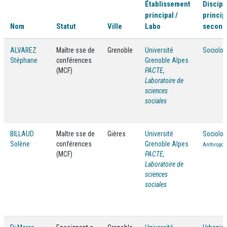
Établissement
Discipl
principal /
princip
Nom
Statut
Ville
Labo
seconda
ALVAREZ
Maître·sse de
Grenoble
Université
Sociolog
Stéphane
conférences
Grenoble Alpes
(MCF)
PACTE,
Laboratoire de
sciences
sociales
BILLAUD
Maître·sse de
Gières
Université
Sociolog
Solène
conférences
Grenoble Alpes
Anthropolo
(MCF)
PACTE,
Laboratoire de
sciences
sociales