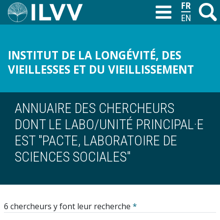
Aller
FRANÇAIS
Recher
M
T
au
ENGLISH
contenu
principal
INSTITUT DE LA LONGÉVITÉ, DES
VIEILLESSES ET DU VIEILLISSEMENT
ANNUAIRE DES CHERCHEURS
DONT LE LABO/UNITÉ PRINCIPAL·E
EST "PACTE, LABORATOIRE DE
SCIENCES SOCIALES"
6 chercheurs y font leur recherche
*