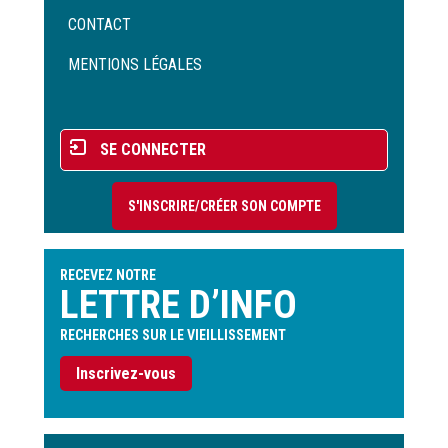
Menu
CONTACT
Pied
de
MENTIONS LÉGALES
page
Menu
SE CONNECTER
du
compte
S'INSCRIRE/CRÉER SON COMPTE
de
l'utilisateur
RECEVEZ NOTRE
LETTRE D’INFO
RECHERCHES SUR LE VIEILLISSEMENT
Inscrivez-vous