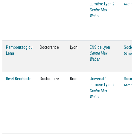
Lumière Lyon 2
Anthrop
Centre Max
Weber
Pamboutzoglou
Doctorant·e
Lyon
ENS de Lyon
Socio
Léna
Centre Max
Démogr
Weber
Rivet Bénédicte
Doctorant·e
Bron
Université
Socio
Lumière Lyon 2
Anthrop
Centre Max
Weber