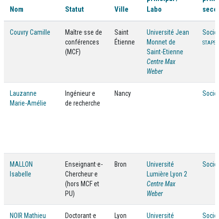
Nom
Statut
Ville
Labo
seco
Couvry Camille
Maître·sse de
Saint
Université Jean
Socio
conférences
Étienne
Monnet de
STAPS
(MCF)
Saint-Etienne
Centre Max
Weber
Lauzanne
Ingénieur·e
Nancy
Socio
Marie-Amélie
de recherche
MALLON
Enseignant·e-
Bron
Université
Socio
Isabelle
Chercheur·e
Lumière Lyon 2
(hors MCF et
Centre Max
PU)
Weber
NOIR Mathieu
Doctorant·e
Lyon
Université
Socio