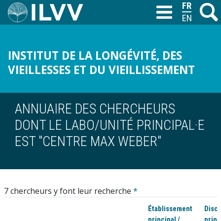
Aller
FRANÇAIS
Recher
M
T
au
ENGLISH
contenu
principal
INSTITUT DE LA LONGÉVITÉ, DES
VIEILLESSES ET DU VIEILLISSEMENT
ANNUAIRE DES CHERCHEURS
DONT LE LABO/UNITÉ PRINCIPAL·E
EST "CENTRE MAX WEBER"
7 chercheurs y font leur recherche
*
Établissement
Disci
principal /
princ