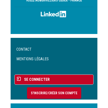
93322 AUBERVILLIERS CEDEX - FRANCE
Menu
CONTACT
Pied
de
MENTIONS LÉGALES
page
Menu
SE CONNECTER
du
compte
S'INSCRIRE/CRÉER SON COMPTE
de
l'utilisateur