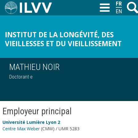
Aller
FRANÇAI
Reche
T
au
ENGLISH
contenu
principal
INSTITUT DE LA LONGÉVITÉ, DES
VIEILLESSES ET DU VIEILLISSEMENT
MATHIEU NOIR
Doctorant·e
Employeur principal
Université Lumière Lyon 2
Centre Max Weber
(CMW) / UMR 5283