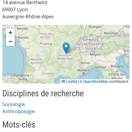
14 avenue Berthelot
69007 Lyon
Auvergne-Rhône-Alpes
+
−
Leaflet
|
©
OpenStreetMap
contributors
Disciplines de recherche
Sociologie
Anthropologie
Mots-clés