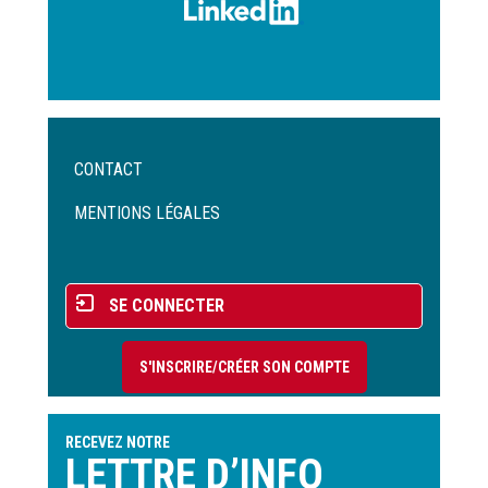
Menu
CONTACT
Pied
de
MENTIONS LÉGALES
page
Menu
SE CONNECTER
du
compte
S'INSCRIRE/CRÉER SON COMPTE
de
l'utilisateur
RECEVEZ NOTRE
LETTRE D’INFO