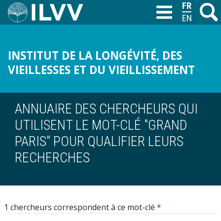
Aller
FRANÇAIS
Recher
M
T
au
ENGLISH
contenu
principal
INSTITUT DE LA LONGÉVITÉ, DES
VIEILLESSES ET DU VIEILLISSEMENT
ANNUAIRE DES CHERCHEURS QUI
UTILISENT LE MOT-CLÉ "GRAND
PARIS" POUR QUALIFIER LEURS
RECHERCHES
1 chercheurs correspondent à ce mot-clé
*