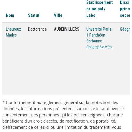
Établissement
Discip
principal /
princi
Nom
Statut
Ville
Labo
secon
Lheureux
Doctorant·e
AUBERVILLIERS
Unversité Paris
Géogra
Maïlys
1 Panthéon-
Sorbonne
Géographie-cités
* Conformément au règlement général sur la protection des
données, les informations présentées sur ce site le sont avec le
consentement des personnes qui les ont renseignées, chacune
bénéficiant d’un droit d’accès, de rectification, de portabilité,
d’effacement de celles-ci ou une limitation du traitement. Vous