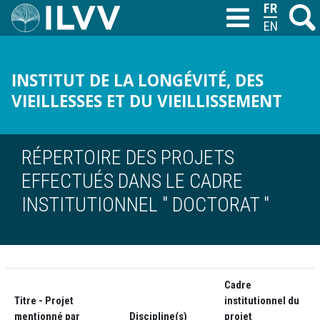
Aller
FRANÇAIS
Recher
M
T
au
ENGLISH
contenu
principal
INSTITUT DE LA LONGÉVITÉ, DES
VIEILLESSES ET DU VIEILLISSEMENT
RÉPERTOIRE DES PROJETS
EFFECTUÉS DANS LE CADRE
INSTITUTIONNEL " DOCTORAT "
Cadre
Titre - Projet
institutionnel du
mentionné par
Discipline(s)
projet