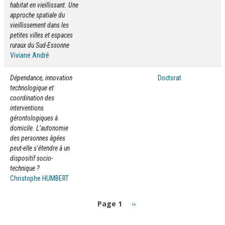
habitat en vieillissant. Une
approche spatiale du
vieillissement dans les
petites villes et espaces
ruraux du Sud-Essonne
Viviane André
Dépendance, innovation
Doctorat
technologique et
coordination des
interventions
gérontologiques à
domicile. L’autonomie
des personnes âgées
peut-elle s’étendre à un
dispositif socio-
technique ?
Christophe HUMBERT
Pagination
Page
Page 1
››
suivante