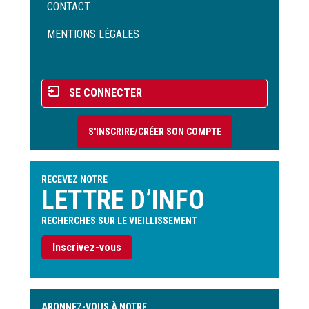
Menu
CONTACT
Pied
de
MENTIONS LÉGALES
page
Menu
SE CONNECTER
du
compte
S'INSCRIRE/CRÉER SON COMPTE
de
l'utilisateur
RECEVEZ NOTRE
LETTRE D’INFO
RECHERCHES SUR LE VIEILLISSEMENT
Inscrivez-vous
ABONNEZ-VOUS À NOTRE