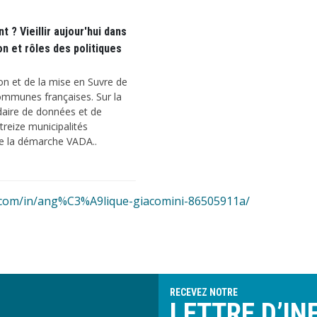
 ? Vieillir aujour'hui dans
on et rôles des politiques
ion et de la mise en Suvre de
ommunes françaises. Sur la
ndaire de données et de
treize municipalités
de la démarche VADA..
n.com/in/ang%C3%A9lique-giacomini-86505911a/
RECEVEZ NOTRE
LETTRE D’IN