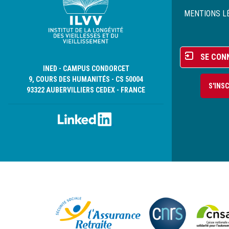
Pied
de
MENTIONS L
page
Menu
SE CON
du
INED - CAMPUS CONDORCET
compte
9, COURS DES HUMANITÉS - CS 50004
S'INS
de
93322 AUBERVILLIERS CEDEX - FRANCE
l'utilisateur