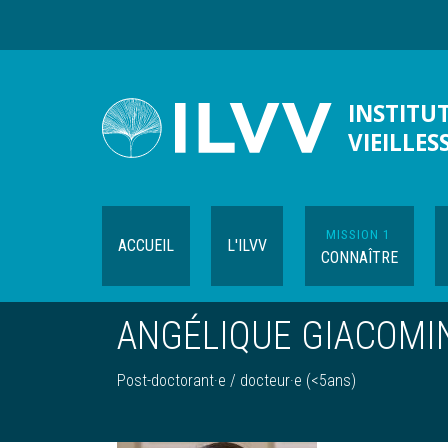
Aller
au
contenu
principal
INSTITUT
VIEILLES
MISSION 1
ACCUEIL
L'ILVV
CONNAÎTRE
ANGÉLIQUE GIACOMI
Post-doctorant·e / docteur·e (<5ans)