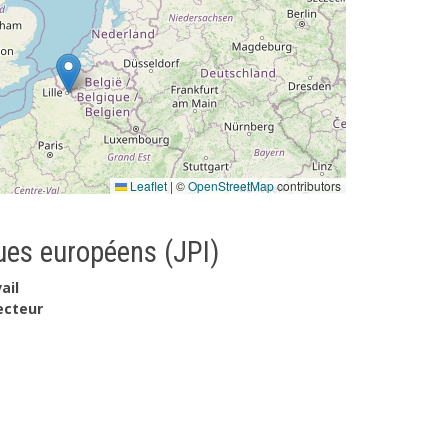
Leaflet
|
©
OpenStreetMap
contributors
es européens (JPI)
ail
ecteur