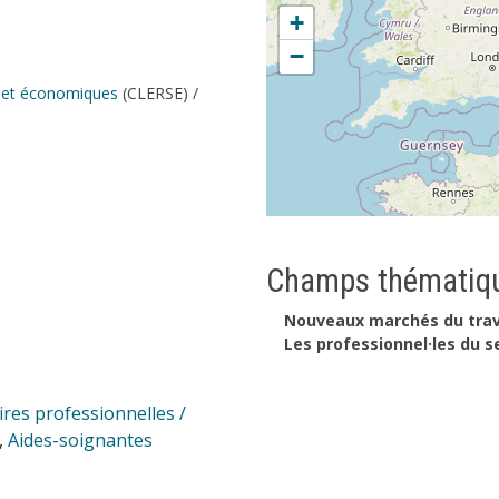
+
−
es et économiques
(CLERSE) /
Champs thématiqu
Nouveaux marchés du trav
Les professionnel·les du s
ires professionnelles /
,
Aides-soignantes