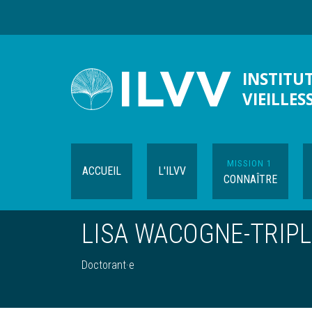
Aller
au
contenu
principal
INSTITUT
VIEILLES
MISSION 1
ACCUEIL
L'ILVV
CONNAÎTRE
LISA WACOGNE-TRIP
Doctorant·e