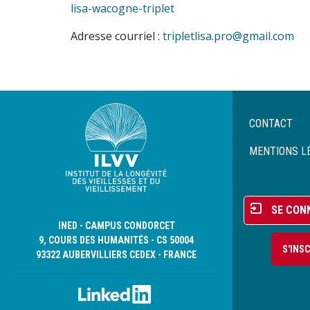
lisa-wacogne-triplet
Adresse courriel :
tripletlisa.pro@gmail.com
Menu
CONTACT
Pied
de
MENTIONS L
page
Menu
SE CON
du
INED - CAMPUS CONDORCET
compte
9, COURS DES HUMANITÉS - CS 50004
S'INS
de
93322 AUBERVILLIERS CEDEX - FRANCE
l'utilisateur