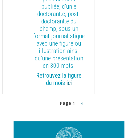
publiée, d’un.e
doctorant.e, post-
doctorant.e du
champ, sous un
format journalistique
avec une figure ou
illustration ainsi
qu’une présentation
en 300 mots.
Retrouvez la figure
du mois
ici
Pagination
Page
Page 1
››
suivante