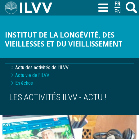
Aller
FRANÇAIS
Recher
M
T
au
ENGLISH
contenu
principal
INSTITUT DE LA LONGÉVITÉ, DES
VIEILLESSES ET DU VIEILLISSEMENT
Navigation
Actu des activités de l'ILVV
contextuelle
Actu vie de l'ILVV
En échos
LES ACTIVITÉS ILVV - ACTU !