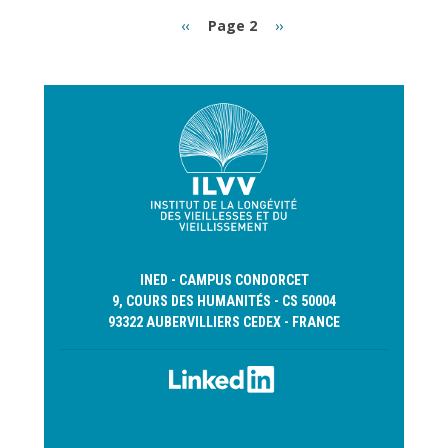
Pagination
Page
Page
‹‹
Page 2
››
précédente
suivante
INED - CAMPUS CONDORCET
9, COURS DES HUMANITÉS - CS 50004
93322 AUBERVILLIERS CEDEX - FRANCE