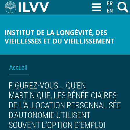
Aller
FRANÇAIS
Recher
M
T
au
ENGLISH
contenu
principal
INSTITUT DE LA LONGÉVITÉ, DES
VIEILLESSES ET DU VIEILLISSEMENT
FIL
Accueil
D'ARIANE
FIGUREZ-VOUS... QU’EN
MARTINIQUE, LES BÉNÉFICIAIRES
DE L'ALLOCATION PERSONNALISÉE
D’AUTONOMIE UTILISENT
SOUVENT L'OPTION D'EMPLOI