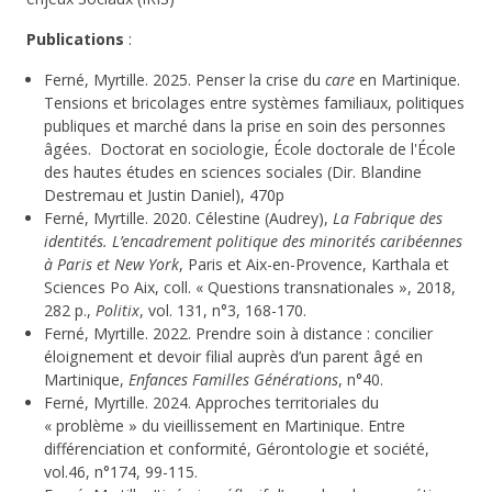
Publications
:
Ferné, Myrtille. 2025. Penser la crise du
care
en Martinique.
Tensions et bricolages entre systèmes familiaux, politiques
publiques et marché dans la prise en soin des personnes
âgées.
Doctorat en sociologie, École doctorale de l'École
des hautes études en sciences sociales (Dir. Blandine
Destremau et Justin Daniel), 470p
Ferné, Myrtille. 2020. Célestine (Audrey),
La Fabrique des
identités. L’encadrement politique des minorités caribéennes
à Paris et New York
, Paris et Aix-en-Provence, Karthala et
Sciences Po Aix, coll. « Questions transnationales », 2018,
282 p.,
Politix
, vol. 131, n°3, 168-170.
Ferné, Myrtille. 2022. Prendre soin à distance : concilier
éloignement et devoir filial auprès d’un parent âgé en
Martinique,
Enfances Familles Générations
, n°40.
Ferné, Myrtille. 2024. Approches territoriales du
« problème » du vieillissement en Martinique. Entre
différenciation et conformité, Gérontologie et société,
vol.46, n°174, 99-115.