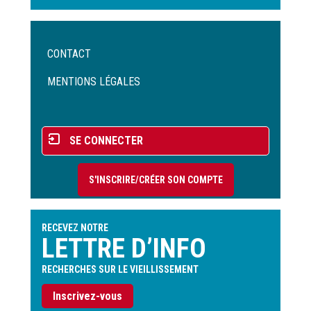
Menu
CONTACT
Pied
de
MENTIONS LÉGALES
page
Menu
SE CONNECTER
du
compte
S'INSCRIRE/CRÉER SON COMPTE
de
l'utilisateur
RECEVEZ NOTRE
LETTRE D’INFO
RECHERCHES SUR LE VIEILLISSEMENT
Inscrivez-vous