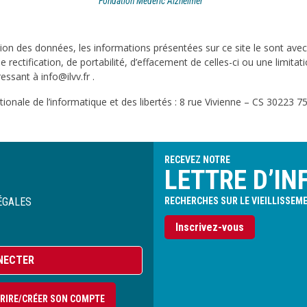
Fondation Médéric Alzheimer
on des données, les informations présentées sur ce site le sont ave
e rectification, de portabilité, d’effacement de celles-ci ou une limi
sant à info@ilvv.fr .
onale de l’informatique et des libertés : 8 rue Vivienne – CS 30223 75
RECEVEZ NOTRE
LETTRE D’IN
ÉGALES
RECHERCHES SUR LE VIEILLISSEM
Inscrivez-vous
NECTER
CRIRE/CRÉER SON COMPTE