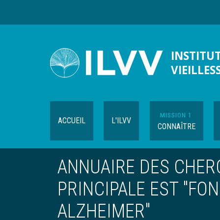
Aller
au
contenu
principal
INSTITUT
VIEILLES
MISSION 1
ACCUEIL
L'ILVV
CONNAÎTRE
ANNUAIRE DES CHER
PRINCIPALE EST "FO
ALZHEIMER"