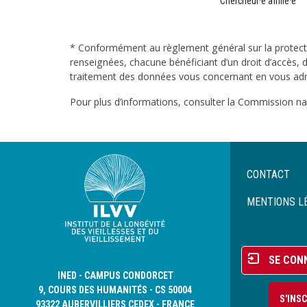
Chercheur·e affilié·e
* Conformément au règlement général sur la protecti
renseignées, chacune bénéficiant d’un droit d’accès, d
traitement des données vous concernant en vous adres
Pour plus d’informations, consulter la Commission nati
Menu
CONTACT
Pied
de
MENTIONS L
page
Menu
SE CON
du
INED - CAMPUS CONDORCET
compte
9, COURS DES HUMANITÉS - CS 50004
S'INS
de
93322 AUBERVILLIERS CEDEX - FRANCE