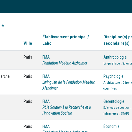
t
*
Établissement principal /
Discipline(s) pr
Ville
Labo
secondaire(s)
Paris
FMA
Anthropologie
Fondation Médéric Alzheimer
Linguistique
,
Scienc
cherche
Paris
FMA
Psychologie
Living lab de la Fondation Médéric
Architecture
,
Géront
Alzheimer
cognitives
Paris
FMA
Gérontologie
Pôle Soutien à la Recherche et à
Sciences de gestion
l'Innovation Sociale
infirmières
,
STAPS
Paris
FMA
Économie