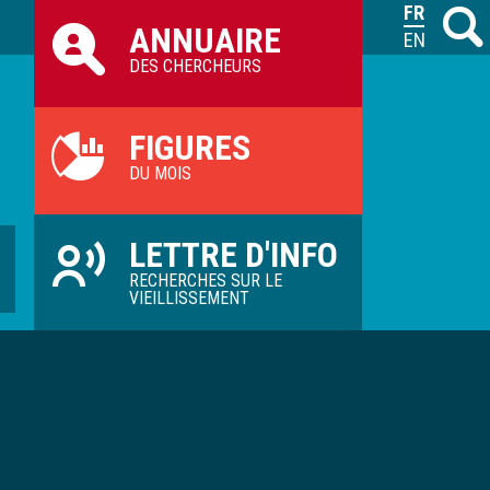
Raccourcis
FRANÇAIS
Recher
M
ANNUAIRE
ILVV
ENGLISH
DES CHERCHEURS
FIGURES
DU MOIS
LETTRE D'INFO
RECHERCHES SUR LE
VIEILLISSEMENT
N