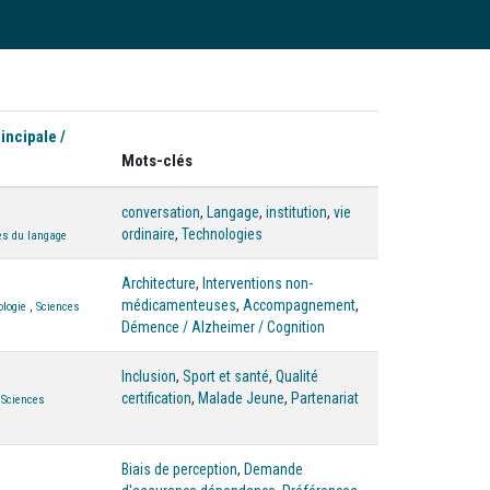
incipale /
Mots-clés
conversation
,
Langage
,
institution
,
vie
ordinaire
,
Technologies
es du langage
Architecture
,
Interventions non-
médicamenteuses
,
Accompagnement
,
ologie
,
Sciences
Démence / Alzheimer / Cognition
Inclusion
,
Sport et santé
,
Qualité
certification
,
Malade Jeune
,
Partenariat
,
Sciences
Biais de perception
,
Demande