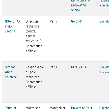
Recherche et à
,
Sciences
l'Innovation
infirmière
Sociale
NGATCHA-
Direction
Paris
Gérond'if
Sociolog
RIBERT
recherche
Laëtitia
(centre,
service,
structure...)
Chercheur·e
affilié·e
Simzac
Responsable
Paris
GENERACIO
Sociolog
Anne-
du pôle
Sciences P
Bérénice
recherche
Chercheur·e
affilié·e
Tournier
Maître·sse
Montpellier
Université Paul
Psychol