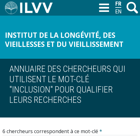
Aller
FRANÇAIS
Recher
M
T
au
ENGLISH
contenu
principal
INSTITUT DE LA LONGÉVITÉ, DES
VIEILLESSES ET DU VIEILLISSEMENT
ANNUAIRE DES CHERCHEURS QUI
UTILISENT LE MOT-CLÉ
"INCLUSION" POUR QUALIFIER
LEURS RECHERCHES
6 chercheurs correspondent à ce mot-clé
*