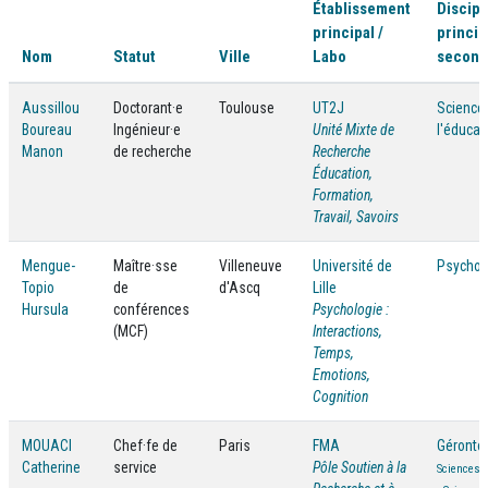
Établissement
Discipl
principal /
princip
Nom
Statut
Ville
Labo
second
Aussillou
Doctorant·e
Toulouse
UT2J
Science
Boureau
Ingénieur·e
Unité Mixte de
l'éducat
Manon
de recherche
Recherche
Éducation,
Formation,
Travail, Savoirs
Mengue-
Maître·sse
Villeneuve
Université de
Psychol
Topio
de
d'Ascq
Lille
Hursula
conférences
Psychologie :
(MCF)
Interactions,
Temps,
Emotions,
Cognition
MOUACI
Chef·fe de
Paris
FMA
Géronto
Catherine
service
Pôle Soutien à la
Sciences d