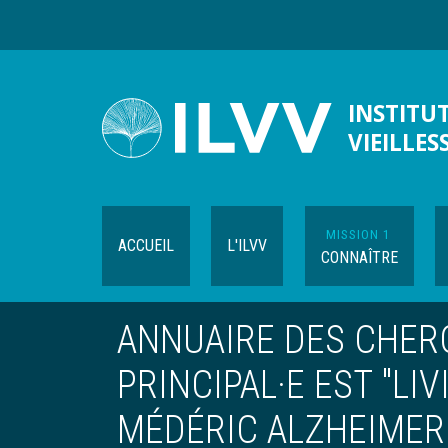
Aller
au
contenu
principal
INSTITUT
VIEILLES
MISSION 1
ACCUEIL
L'ILVV
CONNAÎTRE
ANNUAIRE DES CHER
PRINCIPAL·E EST "LI
MÉDÉRIC ALZHEIMER