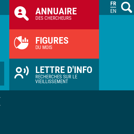
Raccourcis
FRANÇAIS
Recher
M
ANNUAIRE
ILVV
ENGLISH
DES CHERCHEURS
FIGURES
DU MOIS
LETTRE D'INFO
RECHERCHES SUR LE
VIEILLISSEMENT
É