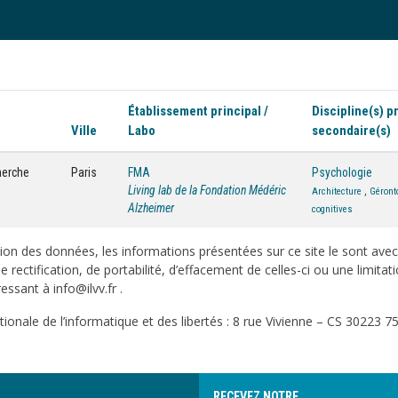
Établissement principal /
Discipline(s) pr
Ville
Labo
secondaire(s)
cherche
Paris
FMA
Psychologie
Living lab de la Fondation Médéric
Architecture
,
Géront
Alzheimer
cognitives
on des données, les informations présentées sur ce site le sont ave
e rectification, de portabilité, d’effacement de celles-ci ou une limi
sant à info@ilvv.fr .
onale de l’informatique et des libertés : 8 rue Vivienne – CS 30223 75
RECEVEZ NOTRE