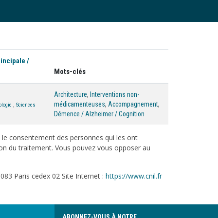
incipale /
Mots-clés
Architecture
,
Interventions non-
médicamenteuses
,
Accompagnement
,
ologie
,
Sciences
Démence / Alzheimer / Cognition
c le consentement des personnes qui les ont
tation du traitement. Vous pouvez vous opposer au
083 Paris cedex 02 Site Internet :
https://www.cnil.fr
ABONNEZ-VOUS À NOTRE