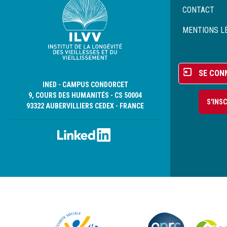
Menu
CONTACT
Pied
de
MENTIONS L
page
Menu
SE CON
du
INED - CAMPUS CONDORCET
compte
9, COURS DES HUMANITÉS - CS 50004
S'INS
de
93322 AUBERVILLIERS CEDEX - FRANCE
l'utilisateur