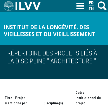
Aller
FRANÇAIS
Recher
M
T
au
ENGLISH
contenu
principal
INSTITUT DE LA LONGÉVITÉ, DES
VIEILLESSES ET DU VIEILLISSEMENT
RÉPERTOIRE DES PROJETS LIÉS À
LA DISCIPLINE " ARCHITECTURE "
Cadre
Titre - Projet
institutionnel du
mentionné par
Discipline(s)
projet