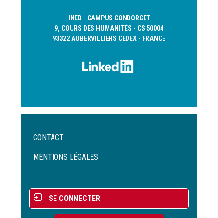
INED - CAMPUS CONDORCET
9, COURS DES HUMANITÉS - CS 50004
93322 AUBERVILLIERS CEDEX - FRANCE
Menu
CONTACT
Pied
de
MENTIONS LÉGALES
page
Menu
SE CONNECTER
du
compte