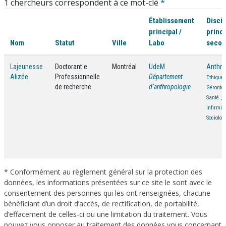
1 chercheurs correspondent à ce mot-clé
*
Établissement
Discip
principal /
princi
Nom
Statut
Ville
Labo
secon
Lajeunesse
Doctorant·e
Montréal
UdeM
Anthro
Alizée
Professionnelle
Département
Ethique
de recherche
d’anthropologie
Gérontol
Santé
,
S
infirmiè
Sociolog
* Conformément au règlement général sur la protection des
données, les informations présentées sur ce site le sont avec le
consentement des personnes qui les ont renseignées, chacune
bénéficiant d’un droit d’accès, de rectification, de portabilité,
d’effacement de celles-ci ou une limitation du traitement. Vous
pouvez vous opposer au traitement des données vous concernant