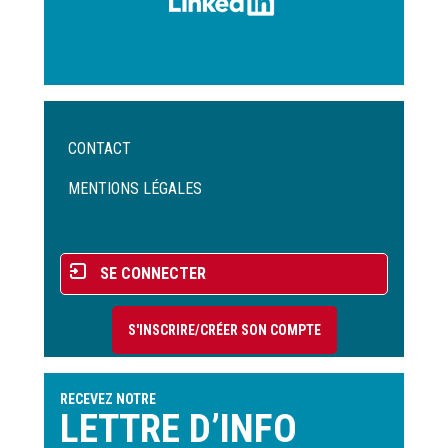
Menu
CONTACT
Pied
de
MENTIONS LÉGALES
page
Menu
SE CONNECTER
du
compte
S'INSCRIRE/CRÉER SON COMPTE
de
l'utilisateur
RECEVEZ NOTRE
LETTRE D’INFO