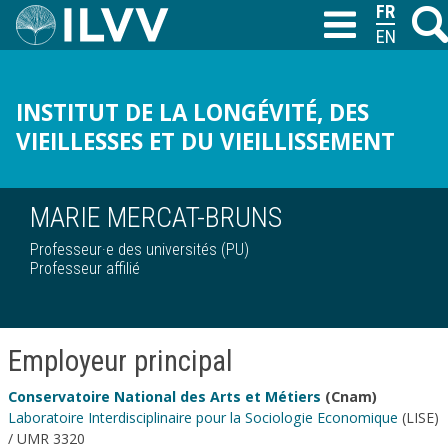
Aller
FRANÇAI
Reche
T
au
ENGLISH
contenu
principal
INSTITUT DE LA LONGÉVITÉ, DES
VIEILLESSES ET DU VIEILLISSEMENT
MARIE MERCAT-BRUNS
Professeur·e des universités (PU)
Professeur affilié
Employeur principal
Conservatoire National des Arts et Métiers
(Cnam)
Laboratoire Interdisciplinaire pour la Sociologie Economique
(LISE)
/ UMR 3320