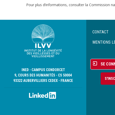
Pour plus d’informations, consulter la Commission nati
Menu
CONTACT
Pied
de
MENTIONS L
page
Menu
SE CON
du
INED - CAMPUS CONDORCET
compte
9, COURS DES HUMANITÉS - CS 50004
S'INS
de
93322 AUBERVILLIERS CEDEX - FRANCE
l'utilisateur