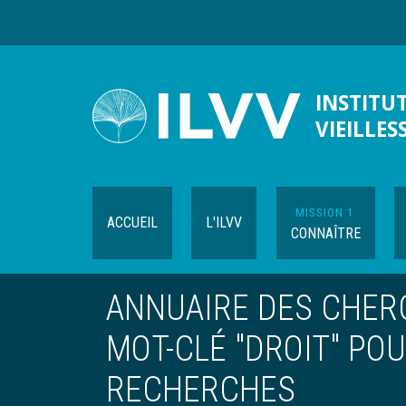
Aller
au
contenu
principal
INSTITUT
VIEILLES
MISSION 1
ACCUEIL
L'ILVV
CONNAÎTRE
ANNUAIRE DES CHERC
MOT-CLÉ "DROIT" PO
RECHERCHES