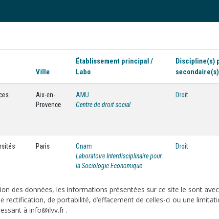
Établissement principal /
Discipline(s) 
Ville
Labo
secondaire(s)
nces
Aix-en-
AMU
Droit
Provence
Centre de droit social
rsités
Paris
Cnam
Droit
Laboratoire Interdisciplinaire pour
la Sociologie Economique
on des données, les informations présentées sur ce site le sont ave
e rectification, de portabilité, d’effacement de celles-ci ou une limi
sant à info@ilvv.fr .