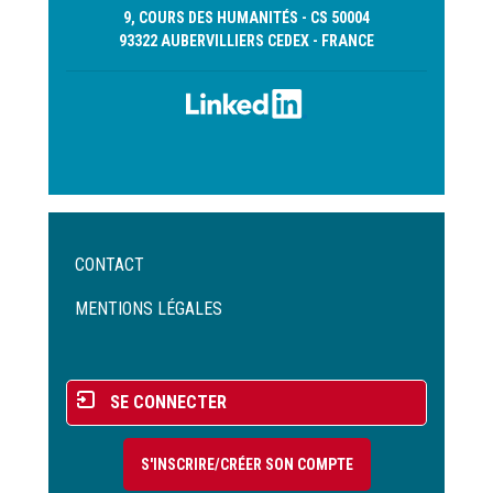
9, COURS DES HUMANITÉS - CS 50004
93322 AUBERVILLIERS CEDEX - FRANCE
Menu
CONTACT
Pied
de
MENTIONS LÉGALES
page
Menu
SE CONNECTER
du
compte
S'INSCRIRE/CRÉER SON COMPTE
de