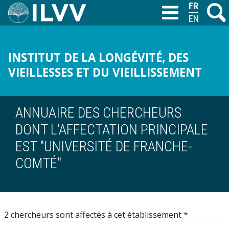
Aller
FRANÇAIS
Recher
M
T
au
ENGLISH
contenu
principal
INSTITUT DE LA LONGÉVITÉ, DES
VIEILLESSES ET DU VIEILLISSEMENT
ANNUAIRE DES CHERCHEURS
DONT L'AFFECTATION PRINCIPALE
EST "UNIVERSITÉ DE FRANCHE-
COMTÉ"
2 chercheurs sont affectés à cet établissement
*