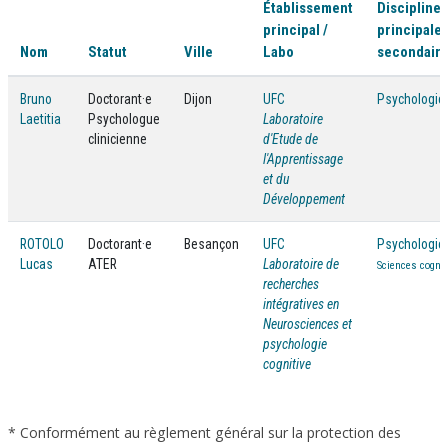
Établissement
Discipline(
principal /
principale 
Nom
Statut
Ville
Labo
secondaire
Bruno
Doctorant·e
Dijon
UFC
Psychologie
Laetitia
Psychologue
Laboratoire
clinicienne
d'Etude de
l'Apprentissage
et du
Développement
ROTOLO
Doctorant·e
Besançon
UFC
Psychologie
Lucas
ATER
Laboratoire de
Sciences cognit
recherches
intégratives en
Neurosciences et
psychologie
cognitive
* Conformément au règlement général sur la protection des