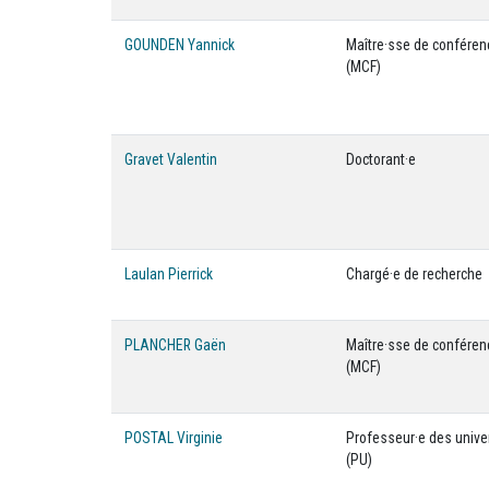
GOUNDEN Yannick
Maître·sse de confére
(MCF)
Gravet Valentin
Doctorant·e
Laulan Pierrick
Chargé·e de recherche
PLANCHER Gaën
Maître·sse de confére
(MCF)
POSTAL Virginie
Professeur·e des unive
(PU)