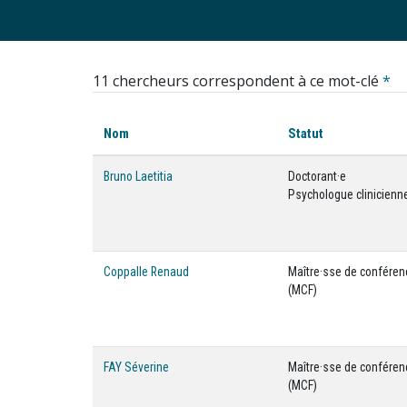
11 chercheurs correspondent à ce mot-clé
*
Nom
Statut
Bruno Laetitia
Doctorant·e
Psychologue clinicienn
Coppalle Renaud
Maître·sse de confére
(MCF)
FAY Séverine
Maître·sse de confére
(MCF)