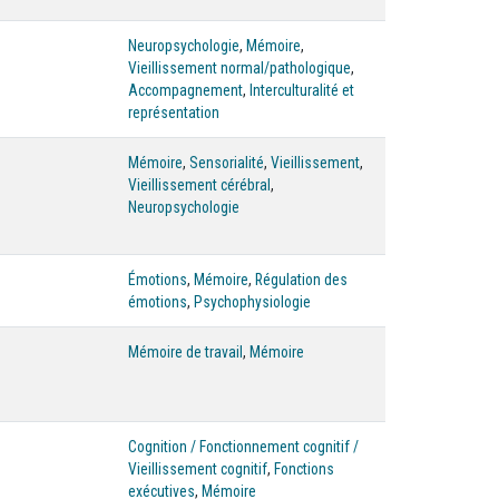
Neuropsychologie
,
Mémoire
,
Vieillissement normal/pathologique
,
Accompagnement
,
Interculturalité et
représentation
Mémoire
,
Sensorialité
,
Vieillissement
,
Vieillissement cérébral
,
Neuropsychologie
Émotions
,
Mémoire
,
Régulation des
émotions
,
Psychophysiologie
s
Mémoire de travail
,
Mémoire
s
Cognition / Fonctionnement cognitif /
Vieillissement cognitif
,
Fonctions
exécutives
,
Mémoire