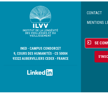
Menu
CONTACT
Pied
de
MENTIONS L
page
Menu
SE CON
du
INED - CAMPUS CONDORCET
compte
9, COURS DES HUMANITÉS - CS 50004
S'INS
de
93322 AUBERVILLIERS CEDEX - FRANCE
l'utilisateur