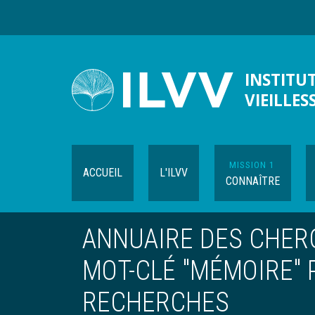
Aller
au
contenu
principal
INSTITUT
VIEILLES
MISSION 1
ACCUEIL
L'ILVV
CONNAÎTRE
ANNUAIRE DES CHERC
MOT-CLÉ "MÉMOIRE" 
RECHERCHES