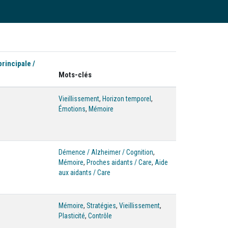
principale /
)
Mots-clés
Vieillissement
,
Horizon temporel
,
Émotions
,
Mémoire
Démence / Alzheimer / Cognition
,
Mémoire
,
Proches aidants / Care
,
Aide
s
aux aidants / Care
Mémoire
,
Stratégies
,
Vieillissement
,
Plasticité
,
Contrôle