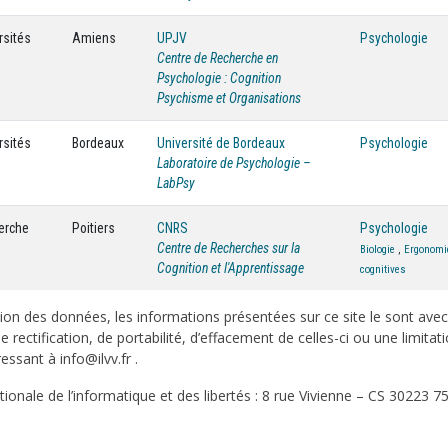
rsités
Amiens
UPJV
Psychologie
Centre de Recherche en
Psychologie : Cognition
Psychisme et Organisations
rsités
Bordeaux
Université de Bordeaux
Psychologie
Laboratoire de Psychologie –
LabPsy
herche
Poitiers
CNRS
Psychologie
Centre de Recherches sur la
Biologie
,
Ergonomi
Cognition et l'Apprentissage
cognitives
on des données, les informations présentées sur ce site le sont ave
e rectification, de portabilité, d’effacement de celles-ci ou une limi
sant à info@ilvv.fr .
onale de l’informatique et des libertés : 8 rue Vivienne – CS 30223 75