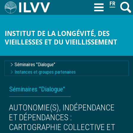
Aller
FRANÇAIS
Recher
M
T
au
contenu
principal
INSTITUT DE LA LONGÉVITÉ, DES
VIEILLESSES ET DU VIEILLISSEMENT
Navigation
Séminaires "Dialogue"
contextuelle
Instances et groupes partenaires
FIL
Séminaires "Dialogue"
D'ARIANE
AUTONOMIE(S), INDÉPENDANCE
ET DÉPENDANCES :
CARTOGRAPHIE COLLECTIVE ET