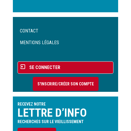
Menu
CONTACT
Pied
de
MENTIONS LÉGALES
page
Menu
SE CONNECTER
du
compte
S'INSCRIRE/CRÉER SON COMPTE
de
l'utilisateur
RECEVEZ NOTRE
LETTRE D’INFO
RECHERCHES SUR LE VIEILLISSEMENT