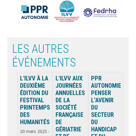
Previous
Next
LES AUTRES
ÉVÉNEMENTS
L'ILVV À LA
L'ILVV AUX
PPR
DEUXIÈME
JOURNÉES
AUTONOMIE
ÉDITION DU
ANNUELLES
PENSER
FESTIVAL
DE LA
L’AVENIR
PRINTEMPS
SOCIÉTÉ
DU
DES
FRANÇAISE
SECTEUR
HUMANITÉS
DE
DU
GÉRIATRIE
HANDICAP
20 mars 2025
-