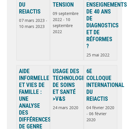
DU
TENSION
ENSEIGNEMENTS
REIACTIS
DE 40 ANS
09 septembre
DE
2022
-
10
07 mars 2023
-
DIAGNOSTICS
septembre
10 mars 2023
2022
ET DE
RÉFORMES
?
25 mai 2022
AIDE
USAGE DES
6E
INFORMELLE
TECHNOLOGIES
COLLOQUE
ET VIES DE
DE SOINS
INTERNATIONAL
FAMILLE :
ET SANTÉ
DU
UNE
>V&S
REIACTIS
ANALYSE
24 mars 2020
04 février 2020
DES
-
06 février
DIFFÉRENCES
2020
DE GENRE