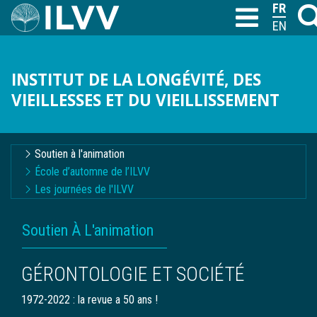
Aller
FRANÇA
Rech
T
au
ENGLIS
contenu
principal
INSTITUT DE LA LONGÉVITÉ, DES
VIEILLESSES ET DU VIEILLISSEMENT
Navigation
Soutien à l'animation
contextuelle
École d’automne de l’ILVV
Les journées de l'ILVV
FIL
Soutien À L'animation
D'ARIANE
GÉRONTOLOGIE ET SOCIÉTÉ
1972-2022 : la revue a 50 ans !