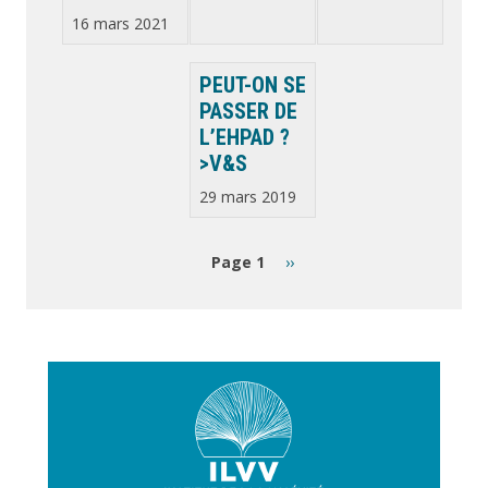
16 mars 2021
PEUT-ON SE
PASSER DE
L’EHPAD ?
>V&S
29 mars 2019
Pagination
Page
Page 1
››
suivante