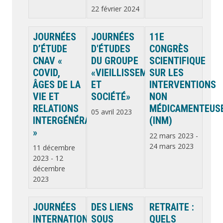
22 février 2024
JOURNÉES
JOURNÉES
11E
D’ÉTUDE
D'ÉTUDES
CONGRÈS
CNAV «
DU GROUPE
SCIENTIFIQUE
COVID,
«VIEILLISSEMENTS
SUR LES
ÂGES DE LA
ET
INTERVENTIONS
VIE ET
SOCIÉTÉ»
NON
RELATIONS
MÉDICAMENTEUS
05 avril 2023
INTERGÉNÉRATIONNELLES
(INM)
»
22 mars 2023
-
24 mars 2023
11 décembre
2023
-
12
décembre
2023
JOURNÉES
DES LIENS
RETRAITE :
INTERNATIONALES
SOUS
QUELS