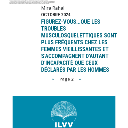
Mira Rahal
OCTOBRE 2024
FIGUREZ-VOUS...QUE LES
TROUBLES
MUSCULOSQUELETTIQUES SONT
PLUS FRÉQUENTS CHEZ LES
FEMMES VIEILLISSANTES ET
S'ACCOMPAGNENT D'AUTANT
D'INCAPACITÉ QUE CEUX
DÉCLARÉS PAR LES HOMMES
Pagination
Page
Page
‹‹
Page 2
››
précédente
suivante