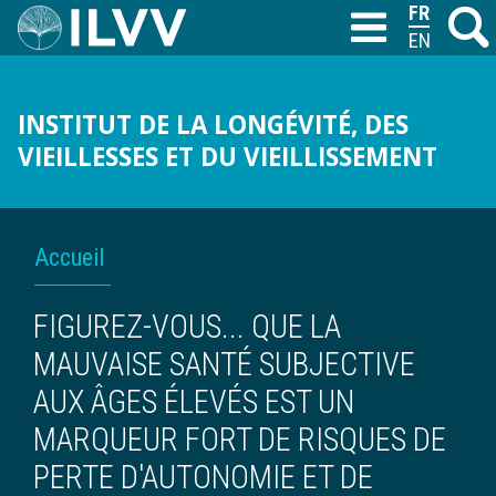
Aller
FRANÇAIS
Recher
M
T
au
ENGLISH
contenu
principal
INSTITUT DE LA LONGÉVITÉ, DES
VIEILLESSES ET DU VIEILLISSEMENT
FIL
Accueil
D'ARIANE
FIGUREZ-VOUS... QUE LA
MAUVAISE SANTÉ SUBJECTIVE
AUX ÂGES ÉLEVÉS EST UN
MARQUEUR FORT DE RISQUES DE
PERTE D'AUTONOMIE ET DE