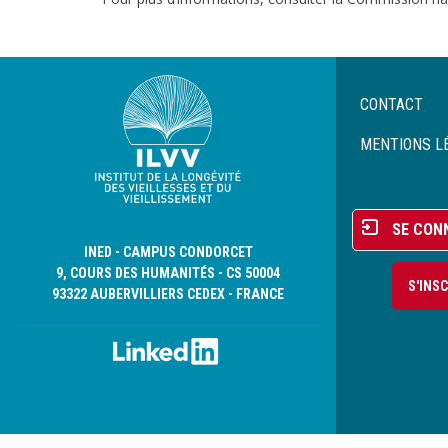
Menu
CONTACT
Pied
de
MENTIONS L
page
Menu
SE CON
du
INED - CAMPUS CONDORCET
compte
9, COURS DES HUMANITÉS - CS 50004
S'INS
de
93322 AUBERVILLIERS CEDEX - FRANCE
l'utilisateur