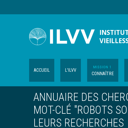
Aller
au
contenu
principal
INSTITUT
VIEILLES
MISSION 1
ACCUEIL
L'ILVV
CONNAÎTRE
ANNUAIRE DES CHERC
MOT-CLÉ "ROBOTS SO
LEURS RECHERCHES