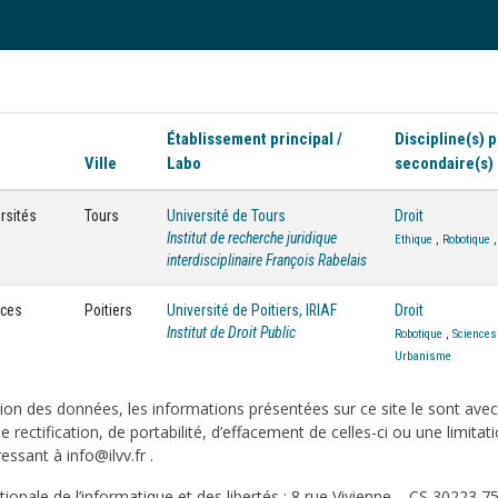
Établissement principal /
Discipline(s) p
Ville
Labo
secondaire(s)
rsités
Tours
Université de Tours
Droit
Institut de recherche juridique
Ethique
,
Robotique
interdisciplinaire François Rabelais
nces
Poitiers
Université de Poitiers, IRIAF
Droit
Institut de Droit Public
Robotique
,
Sciences
Urbanisme
on des données, les informations présentées sur ce site le sont ave
e rectification, de portabilité, d’effacement de celles-ci ou une limi
sant à info@ilvv.fr .
onale de l’informatique et des libertés : 8 rue Vivienne – CS 30223 75