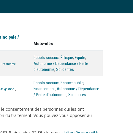
rincipale /
Mots-clés
Robots sociaux
,
Éthique
,
Equité
,
Autonomie / Dépendance / Perte
,
Urbanisme
d'autonomie
,
Solidarités
Robots sociaux
,
Espace public
,
Financement
,
Autonomie / Dépendance
 de gestion
,
/ Perte d'autonomie
,
Solidarités
c le consentement des personnes qui les ont
tation du traitement. Vous pouvez vous opposer au
083 Paris cedex 02 Site Internet :
https://www.cnil.fr