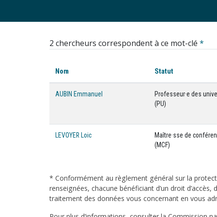
2 chercheurs correspondent à ce mot-clé
*
Nom
Statut
AUBIN Emmanuel
Professeur·e des unive
(PU)
LEVOYER Loic
Maître·sse de confére
(MCF)
* Conformément au règlement général sur la protecti
renseignées, chacune bénéficiant d’un droit d’accès, d
traitement des données vous concernant en vous adres
Pour plus d’informations, consulter la Commission nati