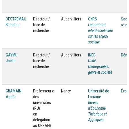
DESTREMAU
Directeur /
Aubervilliers
CNRS
Soci
Blandine
trice de
Laboratoire
Géront
recherche
interdisciplinaire
sur les enjeux
sociaux
GAYMU
Directeur /
Aubervilliers
INED
Démo
Joëlle
trice de
Unité
recherche
Démographie,
genre et société
GRAMAIN
Professeur·e
Nancy
Université de
Écon
Agnès
des
Lorraine
universités
Bureau
(PU)
d'Economie
en
Théorique et
délégation
Appliquée
au CESAER