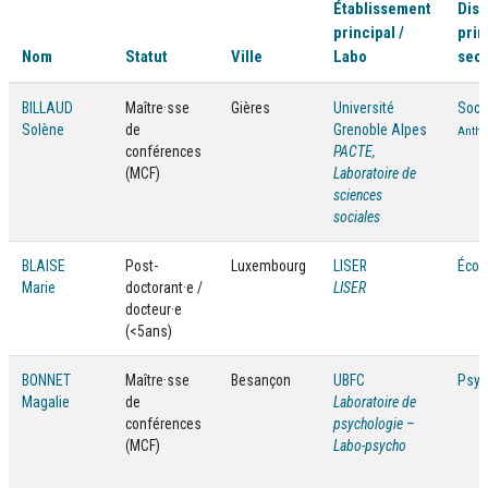
Établissement
Disc
principal /
prin
Nom
Statut
Ville
Labo
seco
BILLAUD
Maître·sse
Gières
Université
Soci
Solène
de
Grenoble Alpes
Anthr
conférences
PACTE,
(MCF)
Laboratoire de
sciences
sociales
BLAISE
Post-
Luxembourg
LISER
Écon
Marie
doctorant·e /
LISER
docteur·e
(<5ans)
BONNET
Maître·sse
Besançon
UBFC
Psyc
Magalie
de
Laboratoire de
conférences
psychologie –
(MCF)
Labo-psycho