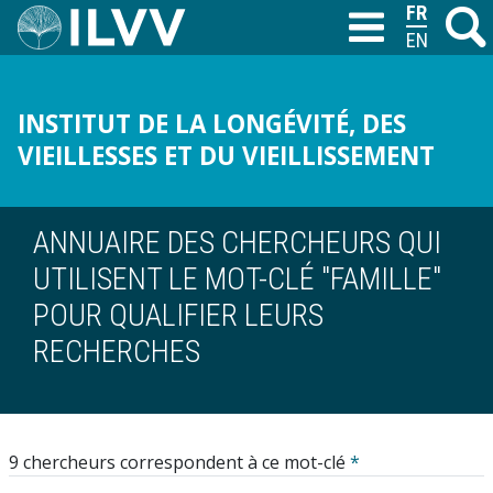
Aller
FRANÇAIS
Recher
M
T
au
ENGLISH
contenu
principal
INSTITUT DE LA LONGÉVITÉ, DES
VIEILLESSES ET DU VIEILLISSEMENT
ANNUAIRE DES CHERCHEURS QUI
UTILISENT LE MOT-CLÉ "FAMILLE"
POUR QUALIFIER LEURS
RECHERCHES
9 chercheurs correspondent à ce mot-clé
*