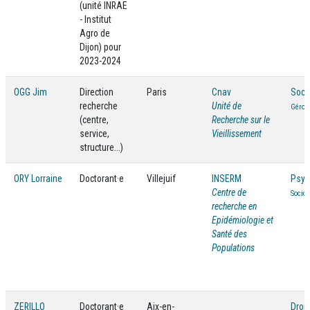
(unité INRAE
- Institut
Agro de
Dijon) pour
2023-2024
OGG Jim
Direction
Paris
Cnav
Soci
recherche
Unité de
Géront
(centre,
Recherche sur le
service,
Vieillissement
structure...)
ORY Lorraine
Doctorant·e
Villejuif
INSERM
Psyc
Centre de
Sociol
recherche en
Epidémiologie et
Santé des
Populations
ZERILLO
Doctorant·e
Aix-en-
Droit