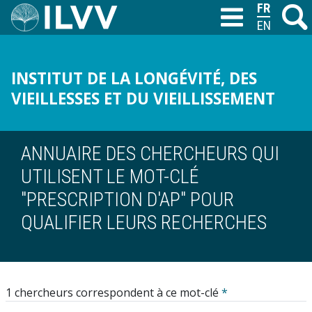
Aller
FRANÇAIS
Recher
M
T
au
ENGLISH
contenu
principal
INSTITUT DE LA LONGÉVITÉ, DES
VIEILLESSES ET DU VIEILLISSEMENT
ANNUAIRE DES CHERCHEURS QUI
UTILISENT LE MOT-CLÉ
"PRESCRIPTION D'AP" POUR
QUALIFIER LEURS RECHERCHES
1 chercheurs correspondent à ce mot-clé
*