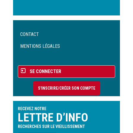
Menu
CONTACT
Pied
de
MENTIONS LÉGALES
page
Menu
SE CONNECTER
du
compte
S'INSCRIRE/CRÉER SON COMPTE
de
l'utilisateur
RECEVEZ NOTRE
LETTRE D’INFO
RECHERCHES SUR LE VIEILLISSEMENT