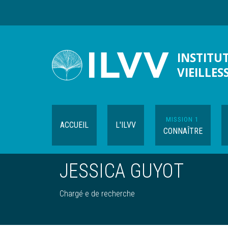
Aller
au
contenu
principal
INSTITUT
VIEILLES
MISSION 1
ACCUEIL
L'ILVV
CONNAÎTRE
JESSICA GUYOT
Chargé·e de recherche