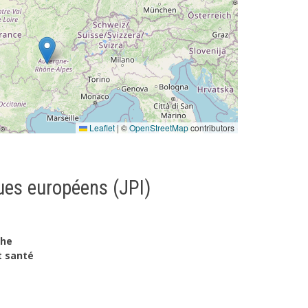
Leaflet
|
©
OpenStreetMap
contributors
es européens (JPI)
che
t santé