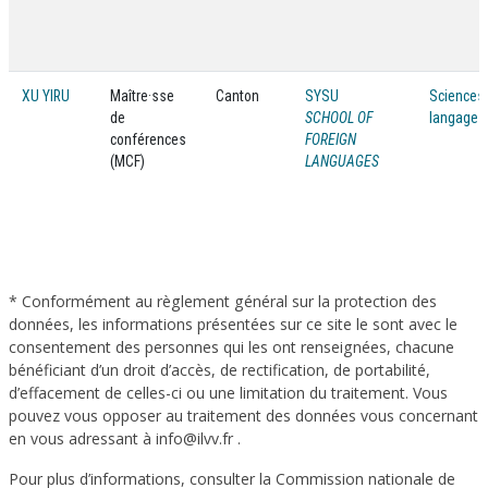
XU YIRU
Maître·sse
Canton
SYSU
Sciences
de
SCHOOL OF
langage
conférences
FOREIGN
(MCF)
LANGUAGES
* Conformément au règlement général sur la protection des
données, les informations présentées sur ce site le sont avec le
consentement des personnes qui les ont renseignées, chacune
bénéficiant d’un droit d’accès, de rectification, de portabilité,
d’effacement de celles-ci ou une limitation du traitement. Vous
pouvez vous opposer au traitement des données vous concernant
en vous adressant à info@ilvv.fr .
Pour plus d’informations, consulter la Commission nationale de