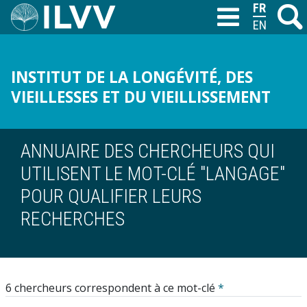
Aller
FRANÇAIS
Recher
M
T
au
ENGLISH
contenu
principal
INSTITUT DE LA LONGÉVITÉ, DES
VIEILLESSES ET DU VIEILLISSEMENT
ANNUAIRE DES CHERCHEURS QUI
UTILISENT LE MOT-CLÉ "LANGAGE"
POUR QUALIFIER LEURS
RECHERCHES
6 chercheurs correspondent à ce mot-clé
*