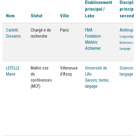
Établissement
Discipli
principal /
principa
Nom
Statut
Ville
Labo
seconda
Carletti
Chargé·e de
Paris
FMA
Anthropo
Giovanni
recherche
Fondation
Linguistiqu
Médéric
Sciences du
Alzheimer
langage
LEFELLE
Maître·sse
Villeneuve
Université de
Sciences
Marie
de
d'Ascq
Lille
langage
conférences
Savoirs, textes,
(MCF)
langage