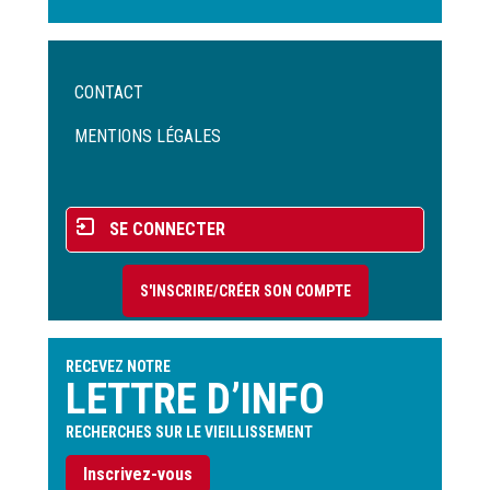
Menu
CONTACT
Pied
de
MENTIONS LÉGALES
page
Menu
SE CONNECTER
du
compte
S'INSCRIRE/CRÉER SON COMPTE
de
l'utilisateur
RECEVEZ NOTRE
LETTRE D’INFO
RECHERCHES SUR LE VIEILLISSEMENT
Inscrivez-vous