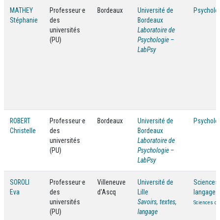
MATHEY
Professeur·e
Bordeaux
Université de
Psycholo
Stéphanie
des
Bordeaux
universités
Laboratoire de
(PU)
Psychologie –
LabPsy
ROBERT
Professeur·e
Bordeaux
Université de
Psycholo
Christelle
des
Bordeaux
universités
Laboratoire de
(PU)
Psychologie –
LabPsy
SOROLI
Professeur·e
Villeneuve
Université de
Sciences
Eva
des
d'Ascq
Lille
langage
universités
Savoirs, textes,
Sciences co
(PU)
langage