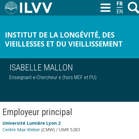
Aller
FRANÇAI
Reche
T
au
ENGLISH
contenu
principal
INSTITUT DE LA LONGÉVITÉ, DES
VIEILLESSES ET DU VIEILLISSEMENT
ISABELLE MALLON
Enseignant·e-Chercheur·e (hors MCF et PU)
Employeur principal
Université Lumière Lyon 2
Centre Max Weber
(CMW) / UMR 5283