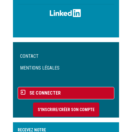
Menu
CONTACT
Pied
de
MENTIONS LÉGALES
page
Menu
SE CONNECTER
du
compte
S'INSCRIRE/CRÉER SON COMPTE
de
l'utilisateur
RECEVEZ NOTRE