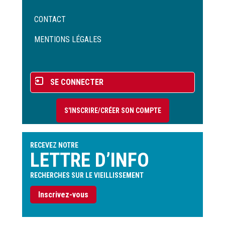
Menu
CONTACT
Pied
de
MENTIONS LÉGALES
page
Menu
SE CONNECTER
du
compte
S'INSCRIRE/CRÉER SON COMPTE
de
l'utilisateur
RECEVEZ NOTRE
LETTRE D’INFO
RECHERCHES SUR LE VIEILLISSEMENT
Inscrivez-vous