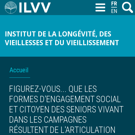
Aller
FRANÇAIS
Recher
M
T
au
ENGLISH
contenu
principal
INSTITUT DE LA LONGÉVITÉ, DES
VIEILLESSES ET DU VIEILLISSEMENT
FIL
Accueil
D'ARIANE
FIGUREZ-VOUS... QUE LES
FORMES D'ENGAGEMENT SOCIAL
ET CITOYEN DES SENIORS VIVANT
DANS LES CAMPAGNES
RÉSULTENT DE L'ARTICULATION