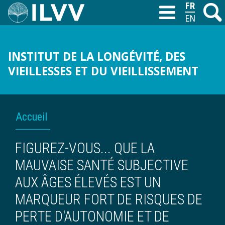
Aller
FRANÇAIS
Recher
M
T
au
ENGLISH
contenu
principal
INSTITUT DE LA LONGÉVITÉ, DES
VIEILLESSES ET DU VIEILLISSEMENT
FIL
Accueil
D'ARIANE
FIGUREZ-VOUS... QUE LA
MAUVAISE SANTÉ SUBJECTIVE
AUX ÂGES ÉLEVÉS EST UN
MARQUEUR FORT DE RISQUES DE
PERTE D'AUTONOMIE ET DE