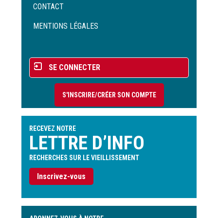
Menu
CONTACT
Pied
de
MENTIONS LÉGALES
page
Menu
SE CONNECTER
du
compte
S'INSCRIRE/CRÉER SON COMPTE
de
l'utilisateur
RECEVEZ NOTRE
LETTRE D’INFO
RECHERCHES SUR LE VIEILLISSEMENT
Inscrivez-vous