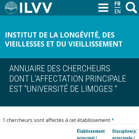
Aller
FRANÇAIS
Recher
M
T
au
ENGLISH
contenu
principal
INSTITUT DE LA LONGÉVITÉ, DES
VIEILLESSES ET DU VIEILLISSEMENT
ANNUAIRE DES CHERCHEURS
DONT L'AFFECTATION PRINCIPALE
EST "UNIVERSITÉ DE LIMOGES "
1 chercheurs sont affectés à cet établissement
*
Établissement
Discipline(s)
principal /
principale /