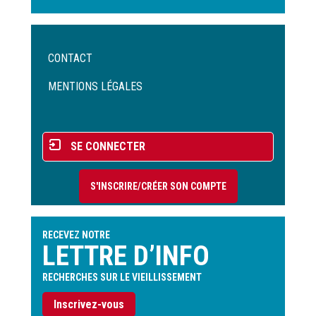
Menu
CONTACT
Pied
de
MENTIONS LÉGALES
page
Menu
SE CONNECTER
du
compte
S'INSCRIRE/CRÉER SON COMPTE
de
l'utilisateur
RECEVEZ NOTRE
LETTRE D’INFO
RECHERCHES SUR LE VIEILLISSEMENT
Inscrivez-vous