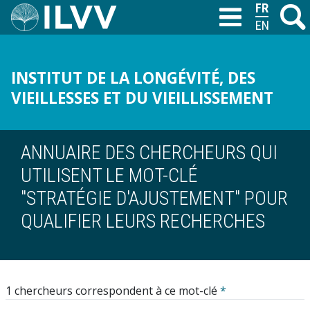
Aller
FRANÇAIS
Recher
M
T
au
ENGLISH
contenu
principal
INSTITUT DE LA LONGÉVITÉ, DES
VIEILLESSES ET DU VIEILLISSEMENT
ANNUAIRE DES CHERCHEURS QUI
UTILISENT LE MOT-CLÉ
"STRATÉGIE D'AJUSTEMENT" POUR
QUALIFIER LEURS RECHERCHES
1 chercheurs correspondent à ce mot-clé
*