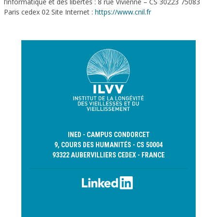
l’informatique et des libertés : 8 rue Vivienne – CS 30223 75083
Paris cedex 02 Site Internet :
https://www.cnil.fr
INED - CAMPUS CONDORCET
9, COURS DES HUMANITÉS - CS 50004
93322 AUBERVILLIERS CEDEX - FRANCE