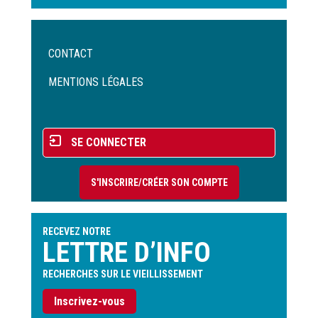
Menu
CONTACT
Pied
de
MENTIONS LÉGALES
page
Menu
SE CONNECTER
du
compte
S'INSCRIRE/CRÉER SON COMPTE
de
l'utilisateur
RECEVEZ NOTRE
LETTRE D’INFO
RECHERCHES SUR LE VIEILLISSEMENT
Inscrivez-vous