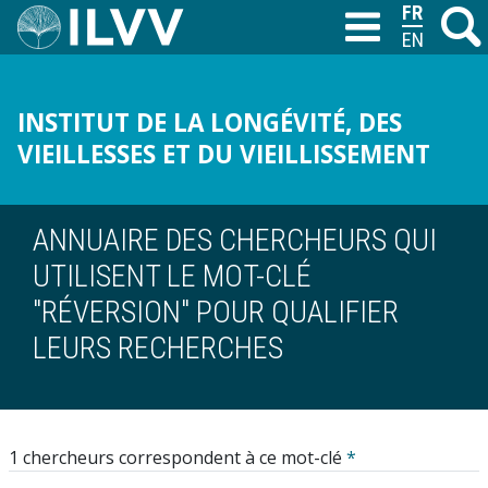
Aller
FRANÇAIS
Recher
M
T
au
ENGLISH
contenu
principal
INSTITUT DE LA LONGÉVITÉ, DES
VIEILLESSES ET DU VIEILLISSEMENT
ANNUAIRE DES CHERCHEURS QUI
UTILISENT LE MOT-CLÉ
"RÉVERSION" POUR QUALIFIER
LEURS RECHERCHES
1 chercheurs correspondent à ce mot-clé
*