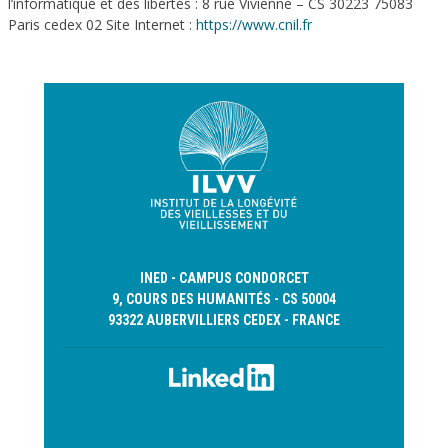
l’informatique et des libertés : 8 rue Vivienne – CS 30223 75083
Paris cedex 02 Site Internet :
https://www.cnil.fr
INED - CAMPUS CONDORCET
9, COURS DES HUMANITÉS - CS 50004
93322 AUBERVILLIERS CEDEX - FRANCE