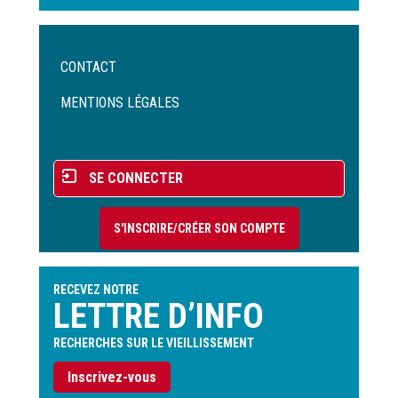
Menu
CONTACT
Pied
de
MENTIONS LÉGALES
page
Menu
SE CONNECTER
du
compte
S'INSCRIRE/CRÉER SON COMPTE
de
l'utilisateur
RECEVEZ NOTRE
LETTRE D’INFO
RECHERCHES SUR LE VIEILLISSEMENT
Inscrivez-vous