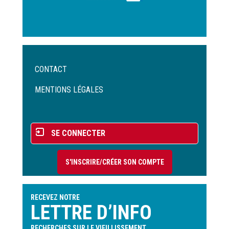
Menu
CONTACT
Pied
de
MENTIONS LÉGALES
page
Menu
SE CONNECTER
du
compte
S'INSCRIRE/CRÉER SON COMPTE
de
l'utilisateur
RECEVEZ NOTRE
LETTRE D’INFO
RECHERCHES SUR LE VIEILLISSEMENT