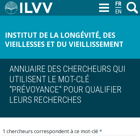
Aller
FRANÇAIS
Recher
M
T
au
ENGLISH
contenu
principal
INSTITUT DE LA LONGÉVITÉ, DES
VIEILLESSES ET DU VIEILLISSEMENT
ANNUAIRE DES CHERCHEURS QUI
UTILISENT LE MOT-CLÉ
"PRÉVOYANCE" POUR QUALIFIER
LEURS RECHERCHES
1 chercheurs correspondent à ce mot-clé
*